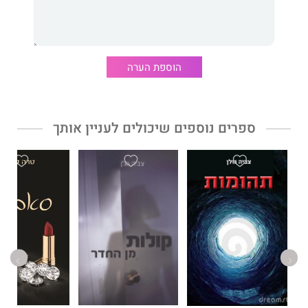
לספרה הקודם, "תנים מייללים בלילה" (הוצאת תמוז, 2005). היא
בוגרת המחלקות למקרא ולמחשבת עם ישראל באוניברסיטת בן־גוריון
ומוסמכת בגרונטולוגיה ב־California State College at Dominguez
Hills.
הוספת הערה
ספרים נוספים שיכולים לעניין אותך