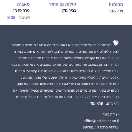
סאבית
קולות מן החדר
תהומות
טרה סו מי
צביה גולן
צביה גולן
דיגיטלי
35 ₪
משימת העל של אינדיבוק היא לאפשר לכמה שיותר סופרים וסופרות
להפיץ לעולם את הסיפורים והמסרים שלהם, לתת לקוראים חופש בחירה
והעשיר את כוח הקריאה בעולם שלהם. אנחנו אוהבים ספרים, סיפורים
ולמידה, בדיוק כמוכם, אנו מאמינים שסיפורים מעצבים את מי שאנחנו כבני
אדם ומילים יכולות להעצים ולשנות את העולם שסביבנו.קצת על ספרים
אלקטרוניים / דיגיטלייםאינדיבוק היא חלק אינטגראלי מהמהפכה של
ספרים אלקטרוניים בשפה עברית להורדה, מהפכה אשר פתחה את שוק
הספרים בפני המון סופרים וסופרות חדשים ומוכשרים ובעיקר חשפה את
הקוראים הישראלים לעוד מבחר עצום ומרתק של ספרים בשלל נושאים
קרא עוד
וז'אנרים.
יצירת קשר
office@indiebook.co.il
שדרות הרכס 13, מודיעין