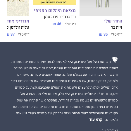
מציאת היהלום הפנימי
ורד גרנדיר פרוכטמן
החדר שלי
מנדריני אחד פח
דיגיטלי
46 ₪
זיוה בר
טליה גולדמן כלב
דיגיטלי
35 ₪
דיגיטלי
37 ₪
משימת העל של אינדיבוק היא לאפשר לכמה שיותר סופרים וסופרות
להפיץ לעולם את הסיפורים והמסרים שלהם, לתת לקוראים חופש בחירה
והעשיר את כוח הקריאה בעולם שלהם. אנחנו אוהבים ספרים, סיפורים
ולמידה, בדיוק כמוכם, אנו מאמינים שסיפורים מעצבים את מי שאנחנו כבני
אדם ומילים יכולות להעצים ולשנות את העולם שסביבנו.קצת על ספרים
אלקטרוניים / דיגיטלייםאינדיבוק היא חלק אינטגראלי מהמהפכה של
ספרים אלקטרוניים בשפה עברית להורדה, מהפכה אשר פתחה את שוק
הספרים בפני המון סופרים וסופרות חדשים ומוכשרים ובעיקר חשפה את
הקוראים הישראלים לעוד מבחר עצום ומרתק של ספרים בשלל נושאים
קרא עוד
וז'אנרים.
יצירת קשר