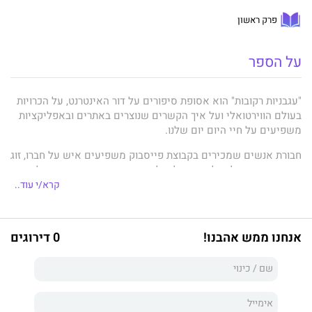
פרק ראשון
על הספר
"עגבניות רקובות" הוא אסופת סיפורים על דור האינטרנט, על הכרויות
בעולם הווירטואלי ועל איך הקשרים שנוצרים באתרים ובאפליקציות
משפיעים על חיי היום יום שלנו.
חבורת אנשים שמכירים בקבוצת פייסבוק משפיעים איש על חברו, זוג
סופרים שמתחילים לשוחח על עולם הוצאות הספרים ונגררים לקשר
הרסני וחולה סופני שמוצא בקבוצת תמיכה את הנחמה שחיפש הם
קרא/י עוד..
הגיבורים של אסופת סיפורים זאת.
אנחנו ממש אהבנו!
0 דירוגים
ר. ט. פרא פרסם עד כה שלושה ספרי פעולה בסדרה "סאגת רענן"
שזכו לשבחי הקהל ושני קבצי שירה. "עגבניות רקובות" הוא קובץ
הסיפורים הקצרים הראשון שלו.