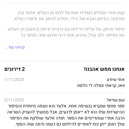
קצת אחרי שכולם הספידו אותו על לכתו מן העולם, אלעד קרן,
מוזיקאי, בסיסט ואבא של הילי, החליט לכתוב את סיפורו המלא.
סיפור מרתק, של עליות וירידות עם כרטיס יציאה (כמעט) מן העולם.
ואז הסיפור הלך וגדל, ואירוע אחד רדף אירוע אחר, ומתוך כל
האנדרלמוסיה הזאת, צמח ספר ששווה קריאה. על אף גילו הצעיר
(יחסית) במהלך חמישים שנותיו בעולם, הוא הספיק לעבור לא מעט
קרא/י עוד..
חוויות קיצוניות, כמה מהן מחרידות ואחרות מפתיעות בהחלט. בין חיים
למוות, בין הצלחות, בין מעברים בחיים, ובין אין סוף התרחשויות
שפקדו אותו, הוא מבקש מכם מעל דפי הספר לתת הזדמנות לחיים
אנחנו ממש אהבנו!
2 דירוגים
ולכל מה שהם מזמנים, ולראות שהרבה דברים שנראים סוף העולם,
הם התחלה של עולם חדש.
אחד שיודע
1/11/2023
וואו, קראתי ונפלה לי הלסת
בגיל 38 גילה אלעד קרן, מוזיקאי, בסיסט והייטקיסט שיש לו לוקמיה.
באותו רגע הוא הרגיש שעולמו חרב עליו וכי ימיו ספורים. מאז עברו
נעם עמיאל
2/11/2023
שתים־עשרה שנים שבהן עבר טיפול כימותרפי אגרסיבי וטיפול
ספר סוחף שנקרא בנשימה אחת. אלעד הוא נשמה מיוחדת והסיפור
ביולוגי ממושך, אשר הציל את חייו כשנותרו לו רק כמה שבועות
ההישרדות שלו הוא לא ייאמן לרגעים, אבל ממשיך להעניק השראה
לחיות.
הרבה אחרי שמסיימים את הספר. תודה אלעד שחלקת את הסיפור
שלך ואמן ייתן כוח לאחרים להילחם גם כשזה נדמה שזה הסוף.
באותן שנים הכיר בת זוג, נולדה לו ילדה, הוא התקדם בעבודה והמשיך