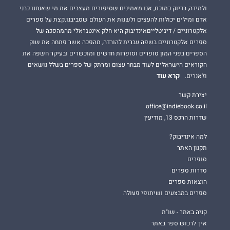
ולמידה, בדיוק כמוכם, אנו מאמינים שסיפורים מעצבים את מי שאנחנו כבני
אדם ומילים יכולות להעצים ולשנות את העולם שסביבנו.קצת על ספרים
אלקטרוניים / דיגיטלייםאינדיבוק היא חלק אינטגראלי מהמהפכה של
ספרים אלקטרוניים בשפה עברית להורדה, מהפכה אשר פתחה את שוק
הספרים בפני המון סופרים וסופרות חדשים ומוכשרים ובעיקר חשפה את
הקוראים הישראלים לעוד מבחר עצום ומרתק של ספרים בשלל נושאים
קרא עוד
וז'אנרים.
יצירת קשר
office@indiebook.co.il
שדרות הרכס 13, מודיעין
למה אינדיבוק?
תקנון האתר
סופרים
סדרות ספרים
הוצאות ספרים
ספרים במבצעים ושיתופי פעולה
קניה באתר - שו"ת
איך לרכוש ספר באתר