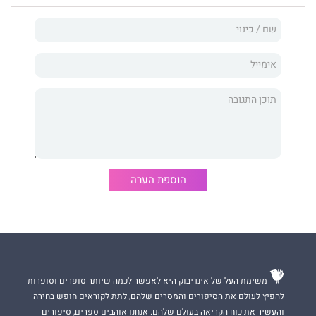
להופיע. כיום אלעד הוא מנטור שמלווה אנשים שנתבשרו שחלו
בלוקמיה, ובזכות ניסיונו הרב ובהתייעצות עם מיטב הרופאים במדינה
מצליח לעזור, להגיע ולהפיח תקווה באותם חולים שעולמם קרס
עליהם עם קבלת הידיעה המרה.
את אותה תקווה ואת הדרך שבה אלעד רואה את העולם הוא מעביר
גם בספר. אם נפש אחת תתעודד בזכות הסיפור – הוא עשה את שלו.
הוספת הערה
משימת העל של אינדיבוק היא לאפשר לכמה שיותר סופרים וסופרות
להפיץ לעולם את הסיפורים והמסרים שלהם, לתת לקוראים חופש בחירה
והעשיר את כוח הקריאה בעולם שלהם. אנחנו אוהבים ספרים, סיפורים