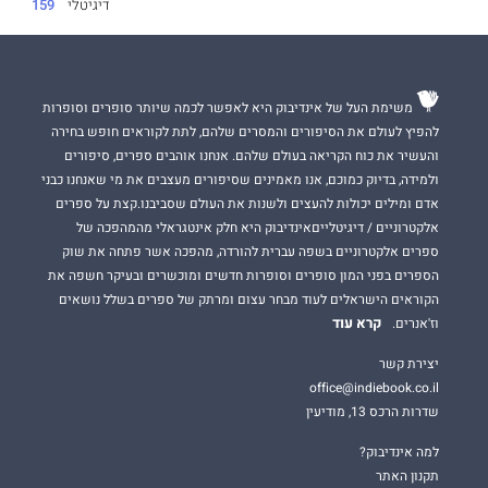
דיגיטלי
159 ₪
משימת העל של אינדיבוק היא לאפשר לכמה שיותר סופרים וסופרות
להפיץ לעולם את הסיפורים והמסרים שלהם, לתת לקוראים חופש בחירה
והעשיר את כוח הקריאה בעולם שלהם. אנחנו אוהבים ספרים, סיפורים
ולמידה, בדיוק כמוכם, אנו מאמינים שסיפורים מעצבים את מי שאנחנו כבני
אדם ומילים יכולות להעצים ולשנות את העולם שסביבנו.קצת על ספרים
אלקטרוניים / דיגיטלייםאינדיבוק היא חלק אינטגראלי מהמהפכה של
ספרים אלקטרוניים בשפה עברית להורדה, מהפכה אשר פתחה את שוק
הספרים בפני המון סופרים וסופרות חדשים ומוכשרים ובעיקר חשפה את
הקוראים הישראלים לעוד מבחר עצום ומרתק של ספרים בשלל נושאים
קרא עוד
וז'אנרים.
יצירת קשר
office@indiebook.co.il
שדרות הרכס 13, מודיעין
למה אינדיבוק?
תקנון האתר