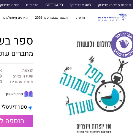
פרסום ספר באינדיבוק
למה אינדיבוק?
GIFT CARD
מדריכים
מנוי אינדיבוק
חדשים
מבצעי שבוע הספר 2026
מארזים משתלמים
ספר בש
מחברים שונ
הוצאה:
א
שנת הוצאה:
9
מספר עמודים:
0
פרק ראשון
ספר דיגיטלי
הוספה ל