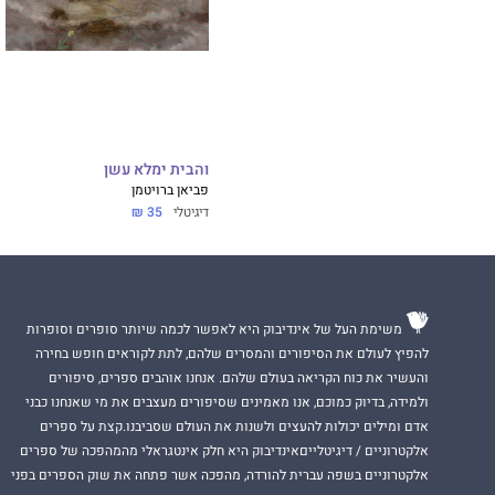
איירו
: אוריאל זוהר
ליפשיץ, בן קדם, דור
פיירשטיין-זוהר, יונ
כספין סגל, סיגל משל
רינת גלבוע, רפי יני
והבית ימלא עשן
תפארת סיגלה.
פביאן ברויטמן
דיגיטלי
35 ₪
משימת העל של אינדיבוק היא לאפשר לכמה שיותר סופרים וסופרות
להפיץ לעולם את הסיפורים והמסרים שלהם, לתת לקוראים חופש בחירה
והעשיר את כוח הקריאה בעולם שלהם. אנחנו אוהבים ספרים, סיפורים
ולמידה, בדיוק כמוכם, אנו מאמינים שסיפורים מעצבים את מי שאנחנו כבני
אדם ומילים יכולות להעצים ולשנות את העולם שסביבנו.קצת על ספרים
אלקטרוניים / דיגיטלייםאינדיבוק היא חלק אינטגראלי מהמהפכה של ספרים
אלקטרוניים בשפה עברית להורדה, מהפכה אשר פתחה את שוק הספרים בפני