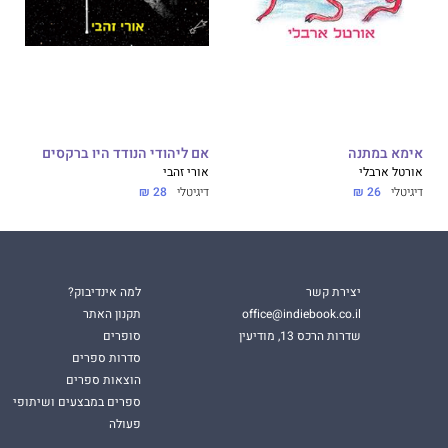
, אורית עריף, איילת גד, אלה בן עמרם, אלונה מילגרם, אלעד
ין שוורצמן, דנה תגר, דפנה ברזילי, דריה סינה, חגי נוימן, חיה
תן זלק, יעל מסינג, ליאור חיזגילוב, לילי ריו, נעמה להב, סיגל
, עינת רודמן, ענבל לייטנר, ענבר חרובי, רון לוין, רועי שנער,
גר, שירה סרי לוי, שלומי צ'רקה, שנה רוטר קופל, שרון טוקר,
אימא במתנה
אם ליהודי הנודד היו ברקסים
אורטל ארבלי
אורי זהבי
דיגיטלי
26 ₪
דיגיטלי
28 ₪
יצירת קשר
למה אינדיבוק?
office@indiebook.co.il
תקנון האתר
שדרות הרכס 13, מודיעין
סופרים
סדרות ספרים
הוצאות ספרים
ספרים במבצעים ושיתופי
פעולה