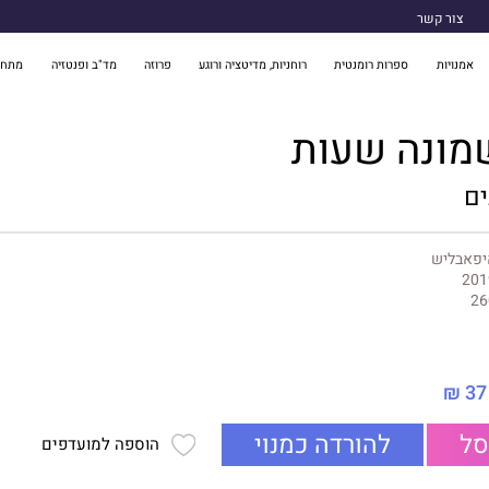
צור קשר
אמנויות
ספרות רומנטית
רוחניות, מדיטציה ורוגע
פרוזה
מד"ב ופנטזיה
מתח 
מונה שעות
ים
יפאבליש
201
26
37 ₪
סל
להורדה כמנוי
הוספה למועדפים