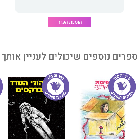
וצרות ויוצרים כדי להוציא לאור ספר בתוך שמונה שעות.
 הביעו את נקודת מבטם על החיים, בנושאים שאותם הם חוקרים
הוספת הערה
כתיבה והאיור ובמקביל להם, פעלה שורה של צוותים מקצועיים:
ב, צילום וסאונד, שיווק ויח"צ, לוגיסטיקה והבאה לדפוס.
ת יצירה שנבעה מתוך עשייה משותפת, ויחד יצרו פסיפס
פלא.
ספרים נוספים שיכולים לעניין אותך
יחדיו עשרות תובנות של חיים שלמים.
ועשרה אנשים, שהוגשם בשמונה שעות.
, אורין ויינברג, איילת בועזסון, איתי קנר, אלכס שילמן, אמיר
אפרת סוראקי, ברק דרורי, בת אור יסעור-כהן, דבורה זגורי, דבי
ד, הלית וייל, זקי ג'מאל, חמדה אידל, טל סרפוס, יאיר הררי,
, יובל פלס, יורם הוניג, יעל חלק, יעל מזרחי, יפתח דקל, יקיר
 סיון נועם שדה, סימי ספולטר, ענבל אורפז, ענבל לויטה -
, ענבר וייס, רומי קורסיה שוורץ, רונה שפריר, רועי מייקל שפי, רן אילן,
לוביץ, שי רלר, שירה קדרי-עובדיה, שרון טוקר, תהלה פרידמן.