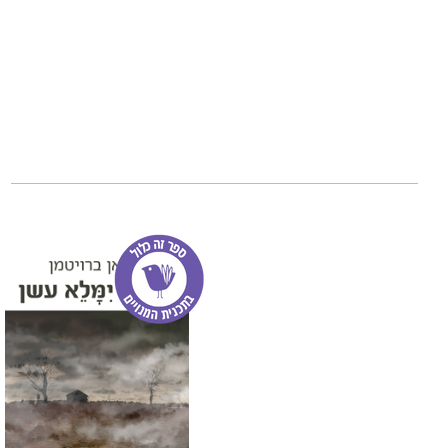
העולם מאה ועשרה י
בכתיבה ובאיור הם
וחיים יום-יום.
לצד האמונים על ה
עריכה, תרגום, עיצו
כל אלו פעלו בחדוו
אנושי-מחשבתי מו
זהו ספר שבו חברו 
זהו חלום של מאה 
כתבו
: אברהם בנמלך
זמורה, אפרת נחמה, 
ינקו-חדד, הילה מלמ
יאיר יעקב, יאיר כהן
פרטוש, לירון פיין,
Kahurangi
רעות שוורץ, שי קופ