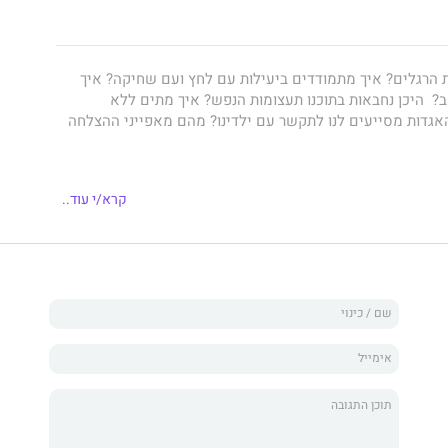
ת הרגלים? איך מתמודדים ביעילות עם לחץ ועם שחיקה? איך
ב? היכן נחבאות בתוכנו תעצומות הנפש? איך מתים ללא
האגדות מסייעים לנו לתקשר עם ילדינו? מהם מאפייני ההצלחה
קרא/י עוד..
רים - חוקרים ומומחים בתחומם - חברו במהלך ערב אחד למאיירות
 לעורכות ולעורכים מקצועיים ולצוות הפקה מופלא כדי לשתף
נקודת מבטם על החיים ובתובנות מתחומי התמחותם.
 הפעלה לחיים מאושרים יותר, ארגז כלים מרתק ובו ארבעים
ה העוסקים במגוון תחומים; מפיננסים עד יצירה, מבריאות עד
 בלתי אפשריים.
ואויר במסגרת הפרויקט המתוקשר "ספר בשמונה שעות".
באמצעו של חודש יולי 2018, בערבו של יום קיץ, התכנסו יחד בירושלים וברחבי