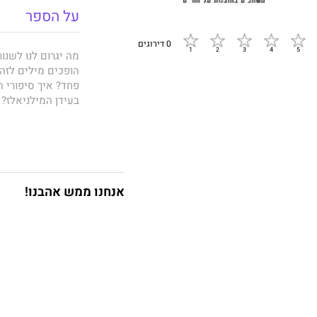
על הספר
0 דירוגים
מה יגרום לנו לשנו
הופכים מילים לזה
פחד? איך סיפורי 
בעידן המילניאלז?
כ-40 נשים וגב
ומאיירים מוכשרים,
את קהל הקוראים ב
אנחנו ממש אהבנו!
זהו ספר עם הוראות
פרקים מעוררי השרא
התגברות על קשיים
הספר נכתב, נערך 