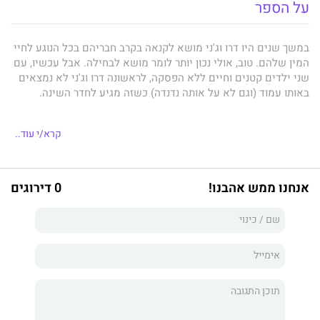
על הספר
במשך שנים היו דרו וג'ני מושא לקנאה בקרב חבריהם בכל הנוגע לחיי
המין שלהם. טוב, אולי נכון יותר לומר מושא לבחילה. אבל עכשיו, עם
שני ילדים קטנים וחיים ללא הפסקה, לראשונה דרו וג'ני לא נמצאים
באותו עמוד (וגם לא על אותה נדנדה) כשזה מגיע לחדר השינה.
קרא/י עוד..
לנגד עיניו של דרו ניצבת מטרה אחת ‒ להחזיר את אשתו להיות
שובבה. ג'ני לעומתו תעשה הכול, אבל הכול, בשביל לקבל שנת לילה
מלאה.
אנחנו ממש אהבנו!
0 דירוגים
קרטר, קלייר, ג'ים וליז רוצים לעזור לזוג להחזיר את הניצוץ לחיי
הנישואים, ולשם כך הם נותנים לזוג עצות שימושיות (שעלולות
להוביל לגירושים).
האם יצליחו דרו וג'ני להחזיר את האהבה הדביקה לזוגיות, או
שניסיונותיהם לעשות זאת יסתיימו גרוע יותר מאותו מקרה שבו מרחה
ג'ני את דרו בדבש והוא נדבק לגזע עץ?