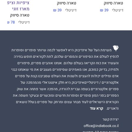
ציפיות וציפויים 
טארה סיווק
טארה סיווק
מארז זוגי
דיגיטלי
39 ₪
דיגיטלי
39 ₪
טארה סיווק
דיגיטלי
78 ₪
משימת העל של אינדיבוק היא לאפשר לכמה שיותר סופרים וסופרות
להפיץ לעולם את הסיפורים והמסרים שלהם, לתת לקוראים חופש בחירה
והעשיר את כוח הקריאה בעולם שלהם. אנחנו אוהבים ספרים, סיפורים
ולמידה, בדיוק כמוכם, אנו מאמינים שסיפורים מעצבים את מי שאנחנו כבני
אדם ומילים יכולות להעצים ולשנות את העולם שסביבנו.קצת על ספרים
אלקטרוניים / דיגיטלייםאינדיבוק היא חלק אינטגראלי מהמהפכה של
ספרים אלקטרוניים בשפה עברית להורדה, מהפכה אשר פתחה את שוק
הספרים בפני המון סופרים וסופרות חדשים ומוכשרים ובעיקר חשפה את
הקוראים הישראלים לעוד מבחר עצום ומרתק של ספרים בשלל נושאים
קרא עוד
וז'אנרים.
יצירת קשר
office@indiebook.co.il