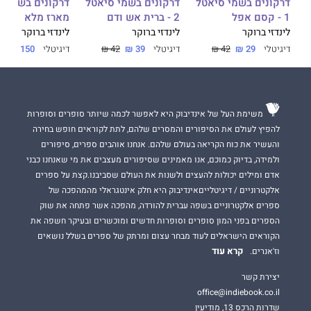
דרקונים בשמי ס
דרקונים בשמי סיאטל
דרקונים בשמי סיאטל
מארז מלא
1 - קסם אפל
2 - ברית אש ודם
לינדזי ברוקר
לינדזי ברוקר
לינדזי ברוקר
דיגיטלי
150 ₪
 ₪
דיגיטלי
29 ₪
42 ₪
דיגיטלי
39 ₪
42 ₪
משימת העל של אינדיבוק היא לאפשר לכמה שיותר סופרים וסופרות
להפיץ לעולם את הסיפורים והמסרים שלהם, לתת לקוראים חופש בחירה
והעשיר את כוח הקריאה בעולם שלהם. אנחנו אוהבים ספרים, סיפורים
ולמידה, בדיוק כמוכם, אנו מאמינים שסיפורים מעצבים את מי שאנחנו כבני
אדם ומילים יכולות להעצים ולשנות את העולם שסביבנו.קצת על ספרים
אלקטרוניים / דיגיטלייםאינדיבוק היא חלק אינטגראלי מהמהפכה של
ספרים אלקטרוניים בשפה עברית להורדה, מהפכה אשר פתחה את שוק
הספרים בפני המון סופרים וסופרות חדשים ומוכשרים ובעיקר חשפה את
הקוראים הישראלים לעוד מבחר עצום ומרתק של ספרים בשלל נושאים
קרא עוד
וז'אנרים.
יצירת קשר
office@indiebook.co.il
שדרות הרכס 13, מודיעין