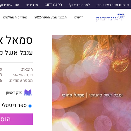
פרסום ספר באינדיבוק
למה אינדיבוק?
GIFT CARD
מדריכים
מנוי אינדיבוק
חדשים
מבצעי שבוע הספר 2026
מארזים משתלמים
סמאל א
ענבל אשל כ
הוצאה:
פר
שנת הוצאה:
3
מספר עמודים:
6
פרק ראשון
ספר דיגיטלי
הוספ