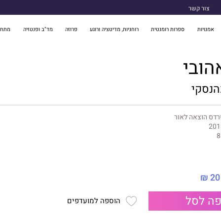
צור קשר
אמנויות
ספרות רומנטית
רוחניות, מדיטציה ורוגע
פרוזה
מד"ב ופנטזיה
מתח 
הובי
הנסקי
דס הוצאה לאור
201
8
20 ₪
ה לסל
הוספה למועדפים