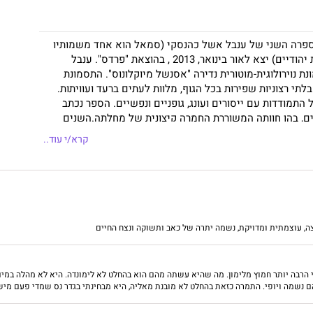
פרה השני של ענבל אשל כהנסקי (סמאל הוא אחד משמותיו
של השטן במקומות יהודיים) יצא לאור בינואר, 2013 , בהוצאת "פרדס". ענבל
 נוירולוגית-מוטורית נדירה "אסנשל מיוקלונוס". התסמונת
לתי רצוניות שפירות בכל הגוף, מלוות לעתים ברעד ועוויתות.
תמודדות עם ייסורים ועונג, גופניים ונפשיים. הספר נכתב
, בהן חוותה המשוררת החמרה קיצונית של מחלתה.השנים
תארות כאבים השלובים בתשוקה עזה- למגע, לפורקן ולחיים
קרא/י עוד..
, עוצמתית ומדויקת, נשמה יתרה של כאב ותשוקה ונצח החיים
 הרבה יותר חמוץ מלימון. מה שהיא עשתה מהם הוא בהחלט לא לימונדה. היא לא מהלה במים
 נשמה ויופי. התמרה כזאת בהחלט לא מובנת מאליה, היא מבחינתי בגדר נס שמדי פעם מיש