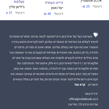
אלכס אפשטיין
נעלמת
היינו העתיד
דיגיטלי
25 ₪
ג'יליאן פלין
יעל נאמן
דיגיטלי
37 ₪
דיגיטלי
48 ₪
משימת העל של אינדיבוק היא לאפשר לכמה שיותר סופרים וסופרות
להפיץ לעולם את הסיפורים והמסרים שלהם, לתת לקוראים חופש בחירה
והעשיר את כוח הקריאה בעולם שלהם. אנחנו אוהבים ספרים, סיפורים
ולמידה, בדיוק כמוכם, אנו מאמינים שסיפורים מעצבים את מי שאנחנו כבני
אדם ומילים יכולות להעצים ולשנות את העולם שסביבנו.קצת על ספרים
אלקטרוניים / דיגיטלייםאינדיבוק היא חלק אינטגראלי מהמהפכה של
ספרים אלקטרוניים בשפה עברית להורדה, מהפכה אשר פתחה את שוק
הספרים בפני המון סופרים וסופרות חדשים ומוכשרים ובעיקר חשפה את
הקוראים הישראלים לעוד מבחר עצום ומרתק של ספרים בשלל נושאים
קרא עוד
וז'אנרים.
יצירת קשר
office@indiebook.co.il
שדרות הרכס 13, מודיעין