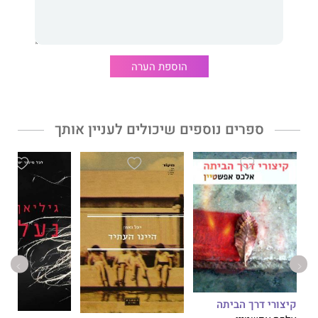
בכישרון סיפור קורותיהם של ארבעה דורות, ובמרכזו בית אחד, שידע
ימים טובים יותר, אך תמיד שימש עוגן לכל בני המשפחה.
הוספת הערה
סליל של חוט כחול
הוא ספר בלתי-נשכח, גדוש תובנות, הומור
ואנושיות, מסימני ההיכר של יצירותיה של
אן טיילר.
בלי לחסוך
בביקורת ובלי לגלוש לרגשנות יתר, הוא שר שיר הלל למשפחות באשר
הן, על כל מורכבויותיהן.
ספרים נוספים שיכולים לעניין אותך
קיצורי דרך הביתה