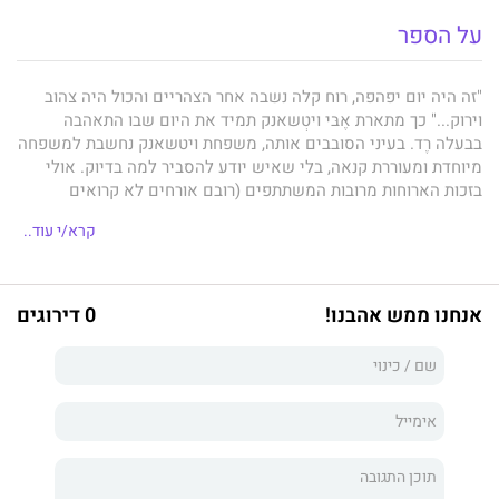
על הספר
"זה היה יום יפהפה, רוח קלה נשבה אחר הצהריים והכול היה צהוב
וירוק..." כך מתארת אֶבּי ויטְשאנק תמיד את היום שבו התאהבה
בבעלה רֶד. בעיני הסובבים אותה, משפחת ויטשאנק נחשבת למשפחה
מיוחדת ומעוררת קנאה, בלי שאיש יודע להסביר למה בדיוק. אולי
בזכות הארוחות מרובות המשתתפים (רובם אורחים לא קרואים
שתמיד מתקבלים בברכה), הילדים השונים כל כך זה מזה, ההמולה
קרא/י עוד..
של נכדים משתובבים ומבוגרים המניחים להם לעשות כרצונם,
והאווירה החופשית והעצלתנית.
אנחנו ממש אהבנו!
0 דירוגים
אבל מובן שגם אצל בני ויטשאנק, כמו בכל משפחה, זהו רק חלק
מהתמונה. חייהם של אבּי, רד וארבעת ילדיהם הבוגרים כוללים לא רק
רגעי קסם, שמחה וצחוק, אלא גם קנאה יוקדת, אכזבות מרות וסודות
כמוסים שנשמרים בקפידה.
החל מהוריו של רד, שהגיעו לבולטימור חסרי כול בשנות העשרים של
המאה הקודמת, ועד לנכדים הנושאים את מורשת משפחת ויטשאנק
על כתפיהם היישר אל המאה העשרים ואחת, נפרש לנגד עינינו