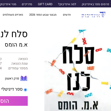
פרסום ספר באינדיבוק
למה אינדיבוק?
GIFT CARD
מדריכים
מנוי אינדיבוק
חדשים
מבצעי שבוע הספר 2026
מארזים משתלמים
סלח לנו
א.מ הומס
הוצאה:
כ
שנת הוצאה:
7
מספר עמודים:
4
פרק ראשון
ספר דיגיטלי
הוספ