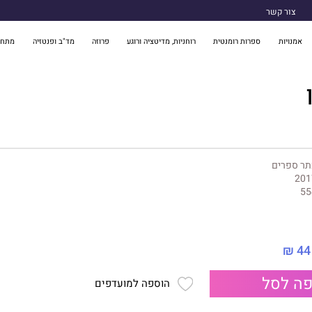
צור קשר
אמנויות
ספרות רומנטית
רוחניות, מדיטציה ורוגע
פרוזה
מד"ב ופנטזיה
מתח 
תר ספרים
201
55
44 ₪
ה לסל
הוספה למועדפים