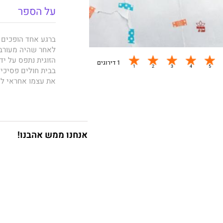
על הספר
ברגע אחד הופכים ח
לאחר שהיה מעורב 
הזוגית נתפס על יד
1 דירוגים
בבית חולים פסיכי
את עצמו אחראי לשנ
להתמודד גם עם נט
החיים לא הכינו את
שנמצא בנפילה חופ
הקלפים נטרפים, וכ
אנחנו ממש אהבנו!
לברוא לעצמו את ע
על בחירה יותר מא
לומד שיש יותר מד
סלח לנו
הוא ספר מ
הספר זכה בפרס בֵּיי