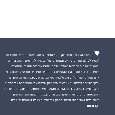
משימת העל של אינדיבוק היא לאפשר לכמה שיותר סופרים וסופרות
להפיץ לעולם את הסיפורים והמסרים שלהם, לתת לקוראים חופש בחירה
והעשיר את כוח הקריאה בעולם שלהם. אנחנו אוהבים ספרים, סיפורים
ולמידה, בדיוק כמוכם, אנו מאמינים שסיפורים מעצבים את מי שאנחנו כבני
אדם ומילים יכולות להעצים ולשנות את העולם שסביבנו.קצת על ספרים
אלקטרוניים / דיגיטלייםאינדיבוק היא חלק אינטגראלי מהמהפכה של ספרים
אלקטרוניים בשפה עברית להורדה, מהפכה אשר פתחה את שוק הספרים בפני
המון סופרים וסופרות חדשים ומוכשרים ובעיקר חשפה את הקוראים
הישראלים לעוד מבחר עצום ומרתק של ספרים בשלל נושאים וז'אנרים.
קרא עוד