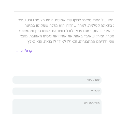
ייו של הארי סילבר לרצף של אסונות. אחיו הצעיר ג'ורג' נעצר
בתאונה קטלנית. לאחר שחרורו הוא מגלה שמקומו במיטה
י הארי. בהתקף זעם פראי ג'ורג' רוצח את אשתו ג'יין ומתאשפז
אטרי. הארי, שאיבד באחת את אחיו ואת גיסתו האהובה, מוצא
י ילדיהם המתבגרים, וכאילו לא די לו בזאת, הוא נאלץ
ישת אשתו, עם אימו המזדקנת ועם מקום עבודה עוין.
קרא/י עוד..
 הארי להתמודד עם משבר בסדר גודל כזה, והוא מתנהל כמו מי
שית לתהום שאין חזרה ממנה. אבל לפעמים דווקא כשכל
שנראה שהכול אבוד, נוצרת הזדמנות לחיים אחרים. הארי נאלץ
ולמו מחדש. הוא מקים משפחה שהקשרים בין חבריה מבוססים
שר על ביולוגיה, הוא משתחרר מחשבונות משפחתיים ישנים והוא
רך אחת להיות מאושר.
ר־מתוק על חיים שמציעים הזדמנות שנייה.
ליז לסיפורת מאת נשים ב־ 2013.