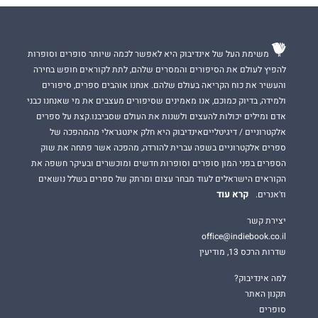
משימת העל של אינדיבוק היא לאפשר לכמה שיותר סופרים וסופרות
להפיץ לעולם את הסיפורים והמסרים שלהם, לתת לקוראים חופש בחירה
והעשיר את כוח הקריאה בעולם שלהם. אנחנו אוהבים ספרים, סיפורים
ולמידה, בדיוק כמוכם, אנו מאמינים שסיפורים מעצבים את מי שאנחנו כבני
אדם ומילים יכולות להעצים ולשנות את העולם שסביבנו.קצת על ספרים
אלקטרוניים / דיגיטלייםאינדיבוק היא חלק אינטגראלי מהמהפכה של
ספרים אלקטרוניים בשפה עברית להורדה, מהפכה אשר פתחה את שוק
הספרים בפני המון סופרים וסופרות חדשים ומוכשרים ובעיקר חשפה את
הקוראים הישראלים לעוד מבחר עצום ומרתק של ספרים בשלל נושאים
קרא עוד
וז'אנרים.
יצירת קשר
office@indiebook.co.il
שדרות הרכס 13, מודיעין
למה אינדיבוק?
תקנון האתר
סופרים