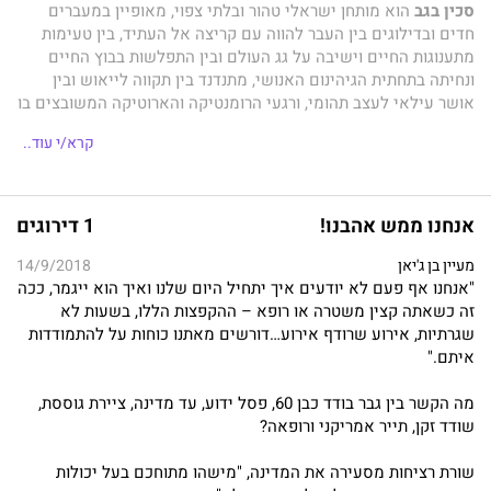
סכין בגב
הוא מותחן ישראלי טהור ובלתי צפוי, מאופיין במעברים
חדים ובדילוגים בין העבר להווה עם קריצה אל העתיד, בין טעימות
מתענוגות החיים וישיבה על גג העולם ובין התפלשות בבוץ החיים
ונחיתה בתחתית הגיהינום האנושי, מתנדנד בין תקווה לייאוש ובין
אושר עילאי לעצב תהומי, ורגעי הרומנטיקה והארוטיקה המשובצים בו
מאפשרים מנוחה קלה מהמתח המסחרר והבלתי פוסק שיותיר את
קרא/י עוד..
נשימתכם עצורה עד לדף האחרון.
אנחנו ממש אהבנו!
1 דירוגים
אלון בכר,
בוגר תואר ראשון בהצטיינות במדעי החברה מטעם
אוניברסיטת בר אילן, ומוסמך לתואר שני בדיפלומטיה ולימודי ביטחון
מעיין בן ג'יאן
14/9/2018
– מדע המדינה מאוניברסיטת תל אביב, שימש חוקר בכיר במגזר
"אנחנו אף פעם לא יודעים איך יתחיל היום שלנו ואיך הוא ייגמר, ככה
הציבורי והפרטי ובשירות המדינה במשך שני עשורים, מייסד "ספריית
זה כשאתה קצין משטרה או רופא – ההקפצות הללו, בשעות לא
ערכים" לילדים ומחבר ספר הפרוזה "חבלי לידה"
שגרתיות, אירוע שרודף אירוע…דורשים מאתנו כוחות על להתמודדות
איתם."
מה הקשר בין גבר בודד כבן 60, פסל ידוע, עד מדינה, ציירת גוססת,
שודד זקן, תייר אמריקני ורופאה?
שורת רציחות מסעירה את המדינה, "מישהו מתוחכם בעל יכולות