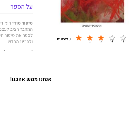
על הספר
סיפור סודי
הוא די
המחבר הציב לעצמו 
לספר את סיפור חייו
3 דירוגים
ולהבינו מחדש.
״מאז שקראתי לפני
קריאה כל כך מרתק
זאב ברקן, עורך ה
אליהו בנאקוט
הוא 
אנחנו ממש אהבנו!
טכניכות משולבות, 
בשילוב צילום. הצי
כמוזיקאי וכמורה ל
דיסקים של מוסיק
כיום הוא מתגורר וע
ספרו
סיפור סודי
אי