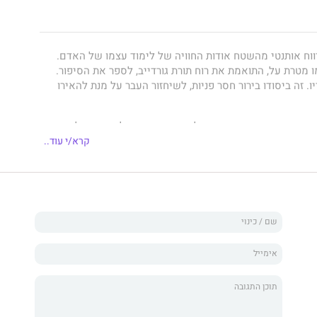
ווח אותנטי מהשטח אודות החוויה של לימוד עצמו של האדם.
מטרת על, התואמת את רוח תורת גורדייב, לספר את הסיפור.
. זה ביסודו בירור חסר פניות, לשיחזור העבר על מנת להאירו
 ארבעים שנה את ספרי קרלוס קסטנדה עוד לא הייתה לי חווית
ת".
קרא/י עוד..
ספר
אמן רב-תחומי: צייר, מוזיקאי, צלם וכותב. כצייר הוא עובד במגוון
מצייר בעיקר מופשט עם נגיעות פיגורטיביות. לעיתים ציור
ג מספר תערוכות בת״א, אשדוד וגלריות בקיבוצים.
גיטרה קלאסית, המשיך להתפתח בכיוון פלמנקו ג’אז, מוזיקה
אלקטרונית(בעיקר מינימל טכנו) וגם התנסה לתקופה מוגבלת כ-DJ, ויצר כמה
ה אלקטרונית אקספרימנטאלית.
ובד כאמן בקיבוץ חצור.
נו דקומנטציה של תקופה, אם כי יש בו גם מזה, ואינו מתיימר