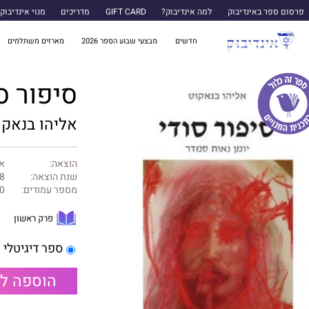
פרסום ספר באינדיבוק
למה אינדיבוק?
GIFT CARD
מדריכים
מנוי אינדיבוק
חדשים
מבצעי שבוע הספר 2026
מארזים משתלמים
סיפור ס
אליהו בנאקו
הוצאה:
אל
שנת הוצאה:
8
מספר עמודים:
0
פרק ראשון
ספר דיגיטלי
הוספה ל