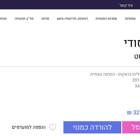
צור קשר
אמנויות
ספרות רומנטית
רוחניות, מדיטציה ורוגע
פרוזה
מד"ב ופנטזיה
מתח 
ודי
ט
יהו בנאקוט - הוצאה עצמית
201
34
32 ₪
סל
להורדה כמנוי
הוספה למועדפים