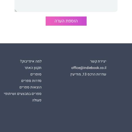
 הוא מבוסס על יומנים אישיים, חוויותיו והבנתו האישית של
צמו של האדם במסגרת שהותו בקבוצות לימוד בירושלים ונאות
הוספת הערה
סופיה״, המבוסס על הספר: ״צדיק יסוד עולם״, פירוש המיוחס
ות.
יצירת קשר
למה אינדיבוק?
office@indiebook.co.il
תקנון האתר
שדרות הרכס 13, מודיעין
סופרים
סדרות ספרים
הוצאות ספרים
ספרים במבצעים ושיתופי
פעולה