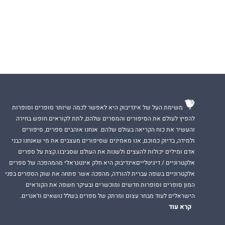
להיות אובייקטיבי.
המחבר את ידיעת ע
סמדר.
קדם לו הספר ״רות 
להאר״י על מגילת ר
משימת העל של אינדיבוק היא לאפשר לכמה שיותר סופרים וסופרות
להפיץ לעולם את הסיפורים והמסרים שלהם, לתת לקוראים חופש בחירה
והעשיר את כוח הקריאה בעולם שלהם. אנחנו אוהבים ספרים, סיפורים
ולמידה, בדיוק כמוכם, אנו מאמינים שסיפורים מעצבים את מי שאנחנו כבני
אדם ומילים יכולות להעצים ולשנות את העולם שסביבנו.קצת על ספרים
אלקטרוניים / דיגיטלייםאינדיבוק היא חלק אינטגראלי מהמהפכה של ספרים
אלקטרוניים בשפה עברית להורדה, מהפכה אשר פתחה את שוק הספרים בפני
המון סופרים וסופרות חדשים ומוכשרים ובעיקר חשפה את הקוראים
הישראלים לעוד מבחר עצום ומרתק של ספרים בשלל נושאים וז'אנרים.
קרא עוד