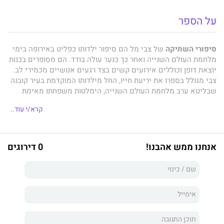
על הספר
סיפורי השתיקה
של צבי מל הם סיפור ילדותו כפליט באירופה בימי
מלחמת העולם השנייה ואחר כך כנער עולה בודד. הם מסופרים בכנות
יוצאת דופן וכוללים אירועים קשים בצד רגעים אנושיים מכמירי לב.
צבי מגולל בספרו את יריעת חייו, החל מילדותו המוקדמת בעיר קובנה
שבליטא ערב מלחמת העולם השנייה, הימלטות משפחתו מאימת
הפלישה הנאצית, נטישת הבית והבריחה מגטו וילנה אל חבל אורל
קרא/י עוד..
שברוסיה, התמודדותו עם תלאות החיים בשנים 1941-1954 כילד
החוסה במוסדות יתומים, סובל מהתנכלויות, נע ונד בתורו אחר מזון
ויחס אנושי, עלייתו לארץ עם קום המדינה, התבגרותו והשתתפותו
במלחמות ישראל. בסיפוריו מתוארת דרך חתחתים בין ערים, כפרים
אנחנו ממש אהבנו!
0 דירוגים
ויערות שורצים חיות טרף, חוויות קשות וחשיפה למראות מזוויעות,
אשר הותירו בו צלקת נפשית עמוקה. בנתיב חייו של צבי משתקפים
האירועים ההיסטוריים הדרמתיים ביותר שעיצבו את גורל העם היהודי
באירופה ובארץ ישראל, במאה ה-20. לאחר שנים של שתיקה, החליט
צבי מל להעלות את זכרונותיו על הכתב ולהוציאם אל האור, מתוך
תחושת מחויבות לספר, להמחיש ולהותיר ידע על שאירע לו בתקופה
האפלה של השואה ולאחריה. תקוותו של צבי כי המודעות לאירועים