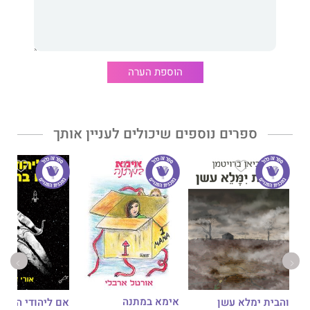
אלו והפקת לקחיהם תגביר בקוראיו את הרגישות, ההתחשבות וההבנה
כלפי הזולת.
הוספת הערה
ספרים נוספים שיכולים לעניין אותך
אימא במתנה
והבית ימלא עשן
אם ליהודי הנודד