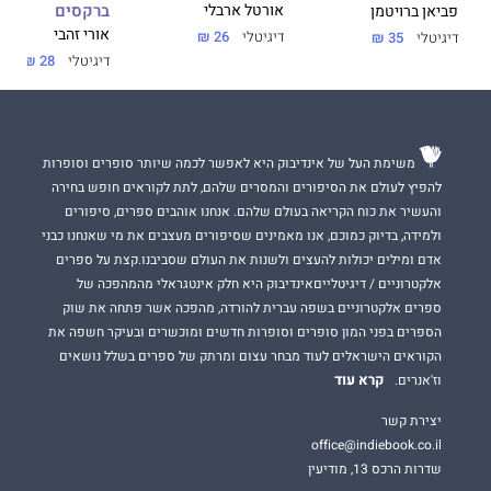
ברקסים
אורטל ארבלי
פביאן ברויטמן
אורי זהבי
דיגיטלי
26 ₪
דיגיטלי
35 ₪
דיגיטלי
28 ₪
משימת העל של אינדיבוק היא לאפשר לכמה שיותר סופרים וסופרות
להפיץ לעולם את הסיפורים והמסרים שלהם, לתת לקוראים חופש בחירה
והעשיר את כוח הקריאה בעולם שלהם. אנחנו אוהבים ספרים, סיפורים
ולמידה, בדיוק כמוכם, אנו מאמינים שסיפורים מעצבים את מי שאנחנו כבני
אדם ומילים יכולות להעצים ולשנות את העולם שסביבנו.קצת על ספרים
אלקטרוניים / דיגיטלייםאינדיבוק היא חלק אינטגראלי מהמהפכה של
ספרים אלקטרוניים בשפה עברית להורדה, מהפכה אשר פתחה את שוק
הספרים בפני המון סופרים וסופרות חדשים ומוכשרים ובעיקר חשפה את
הקוראים הישראלים לעוד מבחר עצום ומרתק של ספרים בשלל נושאים
קרא עוד
וז'אנרים.
יצירת קשר
office@indiebook.co.il
שדרות הרכס 13, מודיעין