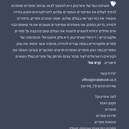
משימת העל של אינדיבוק היא לאפשר לכמה שיותר סופרים וסופרות
להפיץ לעולם את הסיפורים והמסרים שלהם, לתת לקוראים חופש בחירה
והעשיר את כוח הקריאה בעולם שלהם. אנחנו אוהבים ספרים, סיפורים
ולמידה, בדיוק כמוכם, אנו מאמינים שסיפורים מעצבים את מי שאנחנו כבני
אדם ומילים יכולות להעצים ולשנות את העולם שסביבנו.קצת על ספרים
אלקטרוניים / דיגיטלייםאינדיבוק היא חלק אינטגראלי מהמהפכה של
ספרים אלקטרוניים בשפה עברית להורדה, מהפכה אשר פתחה את שוק
הספרים בפני המון סופרים וסופרות חדשים ומוכשרים ובעיקר חשפה את
הקוראים הישראלים לעוד מבחר עצום ומרתק של ספרים בשלל נושאים
קרא עוד
וז'אנרים.
יצירת קשר
office@indiebook.co.il
שדרות הרכס 13, מודיעין
למה אינדיבוק?
תקנון האתר
סופרים
סדרות ספרים
הוצאות ספרים
ספרים במבצעים ושיתופי פעולה