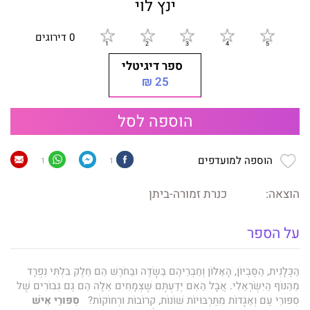
ינץ לוי
0 דירוגים
ספר דיגיטלי
25 ₪
הוספה לסל
הוספה למועדפים
1
1
הוצאה:
כנרת זמורה-ביתן
על הספר
הַכַּלָּנִית, הַסַּבְיוֹן, הָאַלּוֹן וְחַבְרֵיהֶם בַּשָּׂדֶה וּבַחֹרֶשׁ הֵם חֵלֶק בִּלְתִּי נִפְרָד
מֵהַנּוֹף הַיִּשְׂרְאֵלִי. אֲבָל הַאִם יְדַעְתֶּם שֶׁצְּמָחִים אֵלֶּה הֵם גַּם גִּבּוֹרִים שֶׁל
סִפּוּרֵי עַם וְאַגָּדוֹת מִתַּרְבּוּיוֹת שׁוֹנוֹת, קְרוֹבוֹת וּרְחוֹקוֹת?
סִפּוּרֵי אִישׁ