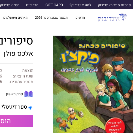
פרסום ספר באינדיבוק
למה אינדיבוק?
GIFT CARD
מדריכים
מנוי אינדיבוק
חדשים
מבצעי שבוע הספר 2026
מארזים משתלמים
סיפורים ממחנ
אלכס פולן
הוצאה:
כנ
שנת הוצאה:
6
מספר עמודים:
6
פרק ראשון
ספר דיגיטלי
הוספ