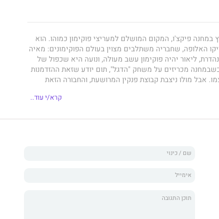
במחנה פיקצ'ו, המקום המושלם למעריצי פוקימון כמוהו. הוא
קו האלופה, שחבריה משתלבים מצוין בעולם הפוקימונים: מאיה
נהדרת, ליאור יהיה פוקימון עשב מעולה, ונועה היא שכפול של
שבמחנה מכריזים על משחק "הדגל", תום יודע שזאת ההזדמנות
ו. אבל מולו ניצבת קבוצת פנקין המרושעת, והחבורה הזאת
צח. האם תום וחבריו יהיה מסוגלים לעצור אותה? הרפתקת קיץ
קרא/י עוד..
ברים, אתגרים ופוקימונים מפתיעים!