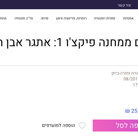
צור קשר
אמנויות
ספרות רומנטית
רוחניות, מדיטציה ורוגע
פרוזה
מד"ב ופנטזיה
מתח 
ה פיקצ'ו 1: אתגר אבן המגה
רת זמורה-ביתן
08/201
17
25 ₪
ה לסל
הוספה למועדפים