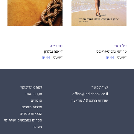
על האי
נוכרייה
טרייסי גרביס-גרייבס
דיאנה גבלדון
דיגיטלי
44 ₪
דיגיטלי
44 ₪
יצירת קשר
למה אינדיבוק?
office@indiebook.co.il
תקנון האתר
שדרות הרכס 13, מודיעין
סופרים
סדרות ספרים
הוצאות ספרים
ספרים במבצעים ושיתופי
פעולה