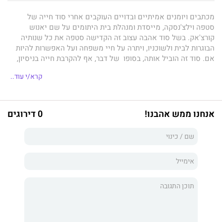
מכתבים ויומנים אמיתיים ובדויים העוקבים אחרי סוד חייה של
סטפה וילצ'נסקה, מייסדת ומנהלת בית היתומים על שם יאנוש
קורצ'אק. בשל סוד אהבה עצוב זה הקדישה סטפה את כל שנותיה
הבוגרות לבית ולשוכניו, ויתרה על חיי משפחה ועל האפשרות להיות
אם. סוד זה הוביל אותה, בסופו של דבר, אף להקרבת חייה בניסיון,
שלא צלח, להציל את קורצ'אק מרכבת המוות הנאצית. במעקב בלשי
קרא/י עוד..
באמצעות מכתבים ויומנים ישנים ומסעות מרתקים בארץ ובחו"ל,
חושפים נטע וחברה המסור גילי את שורשי התעלומה מלאת המתח
והמסתורין.
אנחנו ממש אהבנו!
0 דירוגים