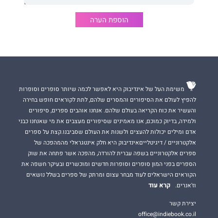
הוספת הערה
משימת העל של אינדיבוק היא לאפשר לכמה שיותר סופרים וסופרות
להפיץ לעולם את הסיפורים והמסרים שלהם, לתת לקוראים חופש בחירה
והעשיר את כוח הקריאה בעולם שלהם. אנחנו אוהבים ספרים, סיפורים
ולמידה, בדיוק כמוכם, אנו מאמינים שסיפורים מעצבים את מי שאנחנו כבני
אדם ומילים יכולות להעצים ולשנות את העולם שסביבנו.קצת על ספרים
אלקטרוניים / דיגיטלייםאינדיבוק היא חלק אינטגראלי מהמהפכה של
ספרים אלקטרוניים בשפה עברית להורדה, מהפכה אשר פתחה את שוק
הספרים בפני המון סופרים וסופרות חדשים ומוכשרים ובעיקר חשפה את
הקוראים הישראלים לעוד מבחר עצום ומרתק של ספרים בשלל נושאים
קרא עוד
וז'אנרים.
יצירת קשר
office@indiebook.co.il