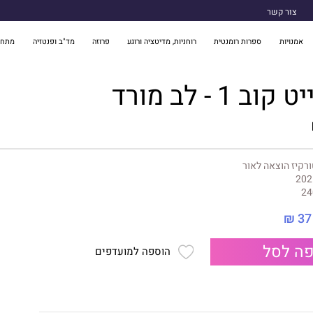
צור קשר
אמנויות
ספרות רומנטית
רוחניות, מדיטציה ורוגע
פרוזה
מד"ב ופנטזיה
מתח 
 1 - לב מורד
רקיז הוצאה לאור
202
24
37 ₪
ה לסל
הוספה למועדפים