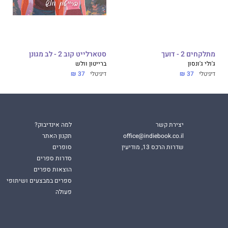
מתלקחים 2 - דועך
סטארלייט קוב 2 - לב מגונן
ג'ולי ג'ונסון
ברייטון וולש
דיגיטלי
37 ₪
דיגיטלי
37 ₪
יצירת קשר
למה אינדיבוק?
office@indiebook.co.il
תקנון האתר
שדרות הרכס 13, מודיעין
סופרים
סדרות ספרים
הוצאות ספרים
ספרים במבצעים ושיתופי
פעולה