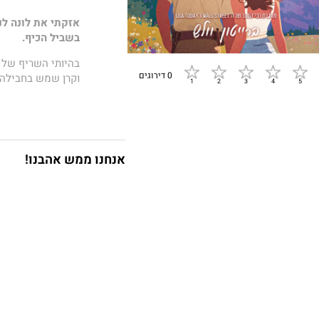
אזקתי את לונה לנ
בשביל הכיף.
בהיותי השריף של ס
0 דירוגים
וקרן שמש בחבילה א
מאוהבת בעבריינית
אם היא האישה הכ
אני רוצה שהיא תצ
אנחנו ממש אהבנו!
הבעיה היא שלונה 
ורשימת העבירות ה
בהפגנה האחרונה 
שלי. הדבר האחרון 
הקצרה, כשהאתר כב
אני אעשה כל מה ש
לונה למיטה שלי.