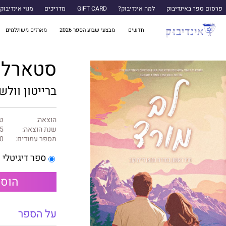
פרסום ספר באינדיבוק
למה אינדיבוק?
GIFT CARD
מדריכים
מנוי אינדיבוק
חדשים
מבצעי שבוע הספר 2026
מארזים משתלמים
סטארלייט קוב
ברייטון וולש
הוצאה:
טו
שנת הוצאה:
5
מספר עמודים:
0
ספר דיגיטלי
הוספ
על הספר