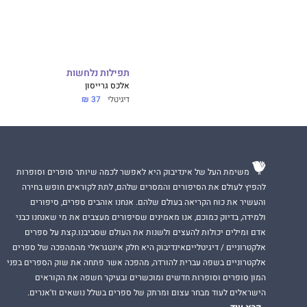
תפילות נלחשות
אלכס גרייסון
דיגיטלי
37 ₪
משימת העל של אינדיבוק היא לאפשר לכמה שיותר סופרים וסופרות
להפיץ לעולם את הסיפורים והמסרים שלהם, לתת לקוראים חופש בחירה
והעשיר את כוח הקריאה בעולם שלהם. אנחנו אוהבים ספרים, סיפורים
ולמידה, בדיוק כמוכם, אנו מאמינים שסיפורים מעצבים את מי שאנחנו כבני
אדם ומילים יכולות להעצים ולשנות את העולם שסביבנו.קצת על ספרים
אלקטרוניים / דיגיטלייםאינדיבוק היא חלק אינטגראלי מהמהפכה של ספרים
אלקטרוניים בשפה עברית להורדה, מהפכה אשר פתחה את שוק הספרים בפני
המון סופרים וסופרות חדשים ומוכשרים ובעיקר חשפה את הקוראים
הישראלים לעוד מבחר עצום ומרתק של ספרים בשלל נושאים וז'אנרים.