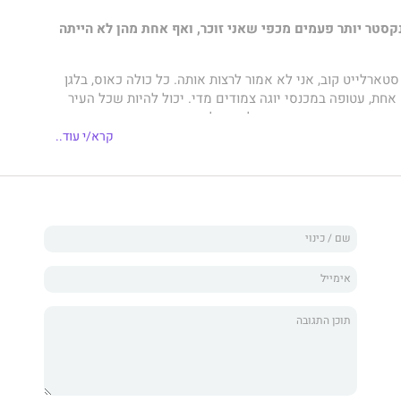
ק
סטר יותר פעמים מכפי שאני זוכר, ואף אחת מהן לא הייתה
טארלייט קוב, אני לא אמור לרצות אותה. כל כולה כאוס, בלגן
חת, עטופה במכנסי יוגה צמודים מדי. יכול להיות שכל העיר
 הזאת ובנפש החופשייה שלה, אבל מבחינתי היא קוץ בתחת, גם
י סקסית שראיתי אי פעם.
קרא/י עוד..
א מהעיר – ומהראש שלי.
הבהירה חד־משמעית שהיא לא מתכוונת ללכת לשום מקום,
קלות שלה מתחילה להוות עבורי בעיה אמיתית.
שלה היא קשרה את עצמה לעץ ליד אתר הנופש של המשפחה
שאנחנו צריכים הוא פרסום שלילי שיהרוס את עונת התיירות
ר נמצא במרחק חודש גרוע אחד מפשיטת רגל.
צריך כדי להציל את סטארלייט קוב, גם אם אצטרך לקשור את