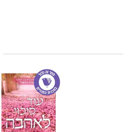
ן בעל ניסיון של ע
ומאבק בטרור.
איליה זטקובצקי, ח
חוקר המתמחה בנית
עד היום פרסמו מש
הכלכלה הפוליטית 