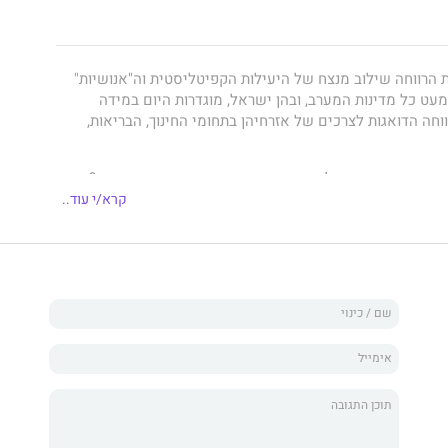
 הרווחה שילוב מנצח של היעילות הקפיטליסטית וה"אנושיות"
ט כל מדינות המערב, ובהן ישראל, מוגדרות היום במידה
וחה הדואגות לצרכים של אזרחיהן בתחומי החינוך, הבריאות,
זאת, המובנת מאליה בעיני רבים, אכן מצדיקה את עצמה?
קרא/י עוד..
 שנים של ניסיון מצטבר, לא כדאי לחשוב מחדש על נחיצותה
חזירי מנסים משה יאנובסקי ואיליה זטקובצקי לערער מוסכמות
ם מדינת הרווחה יעילה? האם היא מוסרית? והאם אין לה
נים של הסוציאליזם הקלאסי: היעדר ערכים, זלזול בחיי אדם
יאליזם שלנו אינו בעצם חזירי?
 מנהל מרכז שומרון לחקר מדיניות כלכלית, הוא כלכל