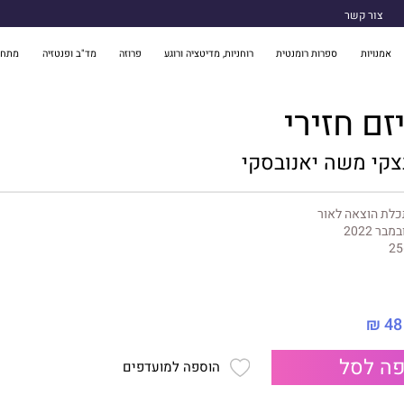
צור קשר
אמנויות
ספרות רומנטית
רוחניות, מדיטציה ורוגע
פרוזה
מד"ב ופנטזיה
מתח 
זם חזירי
צקי
משה יאנובסקי
לת הוצאה לאור
במבר 2022
25
48 ₪
ה לסל
הוספה למועדפים