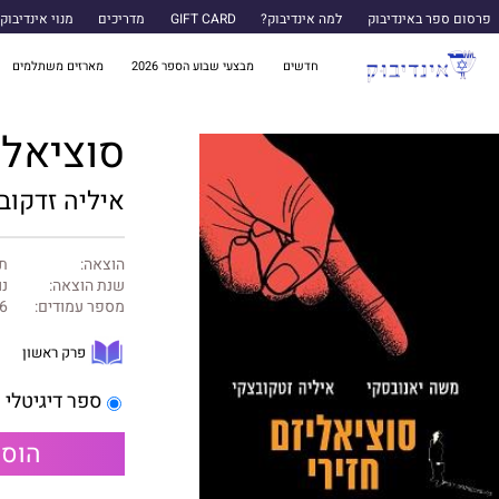
פרסום ספר באינדיבוק
למה אינדיבוק?
GIFT CARD
מדריכים
מנוי אינדיבוק
חדשים
מבצעי שבוע הספר 2026
מארזים משתלמים
סוציאלי
איליה זדקוב
הוצאה:
תכ
שנת הוצאה:
נו
מספר עמודים:
6
פרק ראשון
ספר דיגיטלי
הוספ