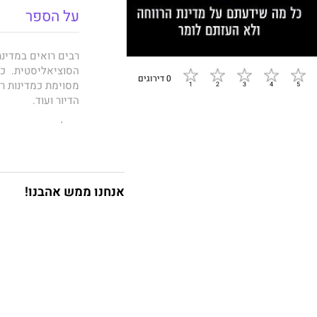
על הספר
רבים רואים במדינת
הסוציאליסטית. כמע
0 דירוגים
מסוימת כמדינות רו
הדיור ועוד.
אבל האם התפיסה ה
והאם, לאחר עשרות
של מדינת הרווחה?
אנחנו ממש אהבנו!
בספרם סוציאליזם 
ולעורר מחשבה: הא
למעשה את כל הסממ
וחוסר יעילות?
ובקיצור: האם הסוצ
***
ד"ר משה יאנובסקי,