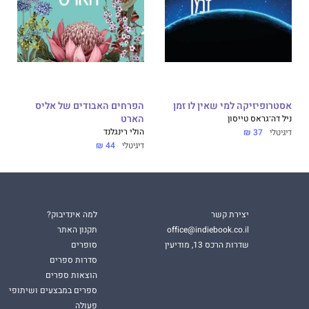
אסטרופיזיקה למי שאין לו זמן
הפרחים האבודים של אליס
ניל דה־גראס טייסון
הארט
הולי רינגלנד
דיגיטלי
37 ₪
דיגיטלי
44 ₪
יצירת קשר
למה אינדיבוק?
office@indiebook.co.il
תקנון האתר
שדרות הרכס 13, מודיעין
סופרים
סדרות ספרים
הוצאות ספרים
ספרים במבצעים ושיתופי
פעולה