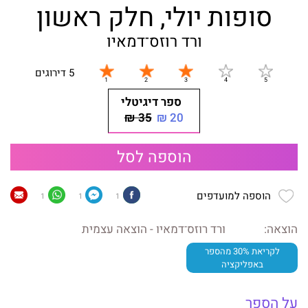
סופות יולי, חלק ראשון
ורד רוזס־דמאיו
5 דירוגים
ספר דיגיטלי
35 ₪
20 ₪
הוספה לסל
הוספה למועדפים
1
1
1
הוצאה:
ורד רוזס־דמאיו - הוצאה עצמית
לקריאת 30% מהספר
באפליקציה
על הספר