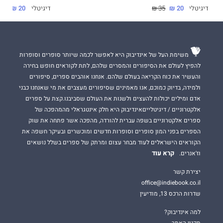
דיגיטלי
20 ₪
35 ₪
דיגיטלי
20 ₪
35 ₪
משימת העל של אינדיבוק היא לאפשר לכמה שיותר סופרים וסופרות
להפיץ לעולם את הסיפורים והמסרים שלהם, לתת לקוראים חופש בחירה
והעשיר את כוח הקריאה בעולם שלהם. אנחנו אוהבים ספרים, סיפורים
ולמידה, בדיוק כמוכם, אנו מאמינים שסיפורים מעצבים את מי שאנחנו כבני
אדם ומילים יכולות להעצים ולשנות את העולם שסביבנו.קצת על ספרים
אלקטרוניים / דיגיטלייםאינדיבוק היא חלק אינטגראלי מהמהפכה של
ספרים אלקטרוניים בשפה עברית להורדה, מהפכה אשר פתחה את שוק
הספרים בפני המון סופרים וסופרות חדשים ומוכשרים ובעיקר חשפה את
הקוראים הישראלים לעוד מבחר עצום ומרתק של ספרים בשלל נושאים
קרא עוד
וז'אנרים.
יצירת קשר
office@indiebook.co.il
שדרות הרכס 13, מודיעין
למה אינדיבוק?