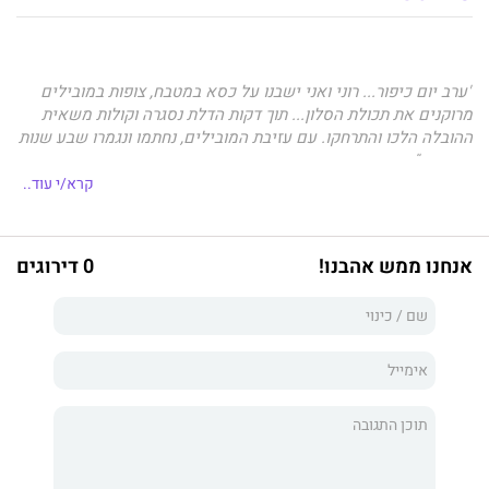
"ערב יום כיפור... רוני ואני ישבנו על כסא במטבח, צופות במובילים
מרוקנים את תכולת הסלון... תוך דקות הדלת נסגרה וקולות משאית
ההובלה הלכו והתרחקו. עם עזיבת המובילים, נחתמו ונגמרו שבע שנות
נישואין."
קרא/י עוד..
יולי, גרושה טרייה, מחליטה לעלות על רכבת ההרים של עולם
הסינגלס ולצאת למסע תוסס וחושפני שבו היא מתוודעת לאישיותה,
פחדיה, מיניותה ותשוקותיה. ברגישות, בהומור ובאופטימיות, היא
אנחנו ממש אהבנו!
0 דירוגים
מתמודדת עם מציאות מאתגרת וחוזרת לעמוד על רגליה פעם אחר
פעם.
כשארז נכנס לחייה, עולמה משתנה. האם הבחירה בו תהיה הקלף
המנצח?
רומן זה, המבוסס על סיפורים אמיתיים, הוא סיפורן של נשים רבות,
אימהות חד-הוריות, שויתרו על חיי נישואין ובחרו להתחיל מחדש,
לבדן, בחברה הישראלית שעדיין מעדיפה את נשותיה נשואות,
אימהיות, וביתיות.