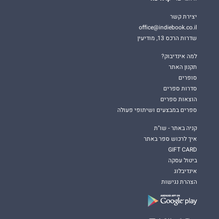
יצירת קשר
office@indiebook.co.il
שדרות הרכס 13, מודיעין
למה אינדיבוק?
תקנון האתר
סופרים
סדרות ספרים
הוצאות ספרים
ספרים במבצעים ושיתופי פעולה
קניה באתר - שו"ת
איך לרכוש ספר באתר
GIFT CARD
ביטול עסקה
אינדיבלוג
הצהרת נגישות