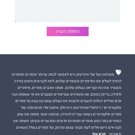
"אתה באמת מטומטם", אמר, "לרגש אין ריח ולא טעם. גם לא ממש
רואים אותו. פשוט מקרבים את הצנצנת אל הפה והוא כבר ייכנס לתוכו
אם תרצה או לא. רגש לא יכול להיות מוחזק בצנצנת זכוכית יותר מידי
זמן. זה גומר אותו".
הוספת הערה
גיל יצחק
הוא מהנדס תוכנה, נשוי ואב ל-2 בנות מקסימות.
זהו ספרו השני אחרי שספרו הראשון "כל מה שבין נח לקרפיון" יצא
לאור בהוצאת גוונים, וחשף את עולמו הרב גוני, המצחיק ומרגש.
משימת העל של אינדיבוק היא לאפשר לכמה שיותר סופרים וסופרות
להפיץ לעולם את הסיפורים והמסרים שלהם, לתת לקוראים חופש בחירה
והעשיר את כוח הקריאה בעולם שלהם. אנחנו אוהבים ספרים, סיפורים
ולמידה, בדיוק כמוכם, אנו מאמינים שסיפורים מעצבים את מי שאנחנו כבני
אדם ומילים יכולות להעצים ולשנות את העולם שסביבנו.קצת על ספרים
אלקטרוניים / דיגיטלייםאינדיבוק היא חלק אינטגראלי מהמהפכה של
ספרים אלקטרוניים בשפה עברית להורדה, מהפכה אשר פתחה את שוק
הספרים בפני המון סופרים וסופרות חדשים ומוכשרים ובעיקר חשפה את
הקוראים הישראלים לעוד מבחר עצום ומרתק של ספרים בשלל נושאים
קרא עוד
וז'אנרים.