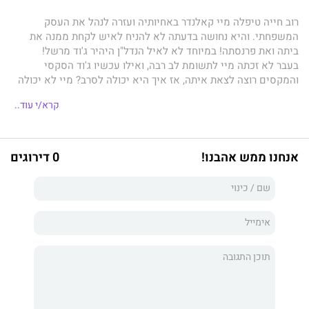
רוב חייה טיפלה מיי קאלנדר באחיותיה ועזרה לנהל את העסק
המשפחתי. והיא נחושה בדעתה לא להניח לאיש לקחת ממנה את
ביתה ואת פרנסתה! במיוחד לא לאיל הנדל"ן היהיר ג'וד מרשל!
בעבר לא זכתה מיי לתשומת לב רבה, ואילו עכשיו ג'וד הסקסי
והמקסים רוצה לצאת איתה, אז איך היא יכולה לסרב? מיי לא יכולה
להרשות לאיש להתקרב אליה יותר מדי, מחשש שסודה יתגלה – והיא
קרא/י עוד..
ממילא משוכנעת שג'וד הוא טיפוס שמחפש פילגש, לא אישה....
האומנם?
אנחנו ממש אהבנו!
0 דירוגים