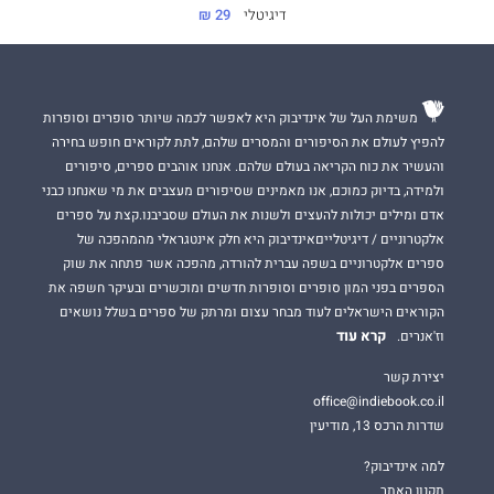
דיגיטלי
29 ₪
משימת העל של אינדיבוק היא לאפשר לכמה שיותר סופרים וסופרות
להפיץ לעולם את הסיפורים והמסרים שלהם, לתת לקוראים חופש בחירה
והעשיר את כוח הקריאה בעולם שלהם. אנחנו אוהבים ספרים, סיפורים
ולמידה, בדיוק כמוכם, אנו מאמינים שסיפורים מעצבים את מי שאנחנו כבני
אדם ומילים יכולות להעצים ולשנות את העולם שסביבנו.קצת על ספרים
אלקטרוניים / דיגיטלייםאינדיבוק היא חלק אינטגראלי מהמהפכה של
ספרים אלקטרוניים בשפה עברית להורדה, מהפכה אשר פתחה את שוק
הספרים בפני המון סופרים וסופרות חדשים ומוכשרים ובעיקר חשפה את
הקוראים הישראלים לעוד מבחר עצום ומרתק של ספרים בשלל נושאים
קרא עוד
וז'אנרים.
יצירת קשר
office@indiebook.co.il
שדרות הרכס 13, מודיעין
למה אינדיבוק?
תקנון האתר