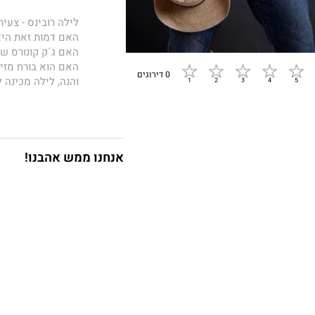
לילה רובינס - צעי
האם דמות זאת היא
האם ג´ק קונורס ש
האם הוא בורח מזי
0 דירוגים
והנה, לילה מכינה 
אנחנו ממש אהבנו!