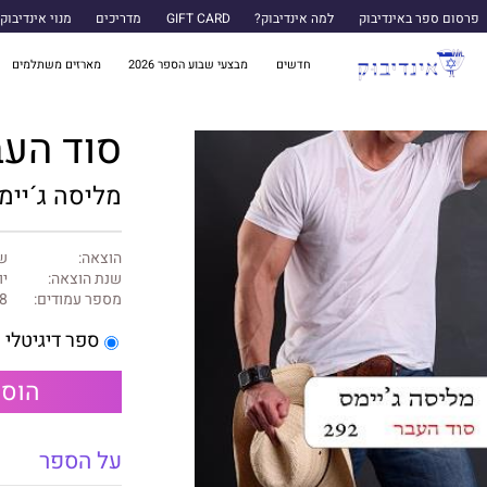
פרסום ספר באינדיבוק
למה אינדיבוק?
GIFT CARD
מדריכים
מנוי אינדיבוק
חדשים
מבצעי שבוע הספר 2026
מארזים משתלמים
סוד העב
מליסה ג´יימ
הוצאה:
של
שנת הוצאה:
יול
מספר עמודים:
8
ספר דיגיטלי
הוספ
על הספר