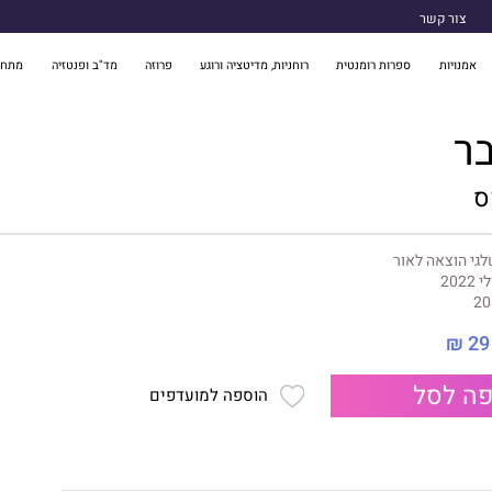
צור קשר
אמנויות
ספרות רומנטית
רוחניות, מדיטציה ורוגע
פרוזה
מד"ב ופנטזיה
מתח 
ר
ס
גי הוצאה לאור
י 2022
20
29 ₪
ה לסל
הוספה למועדפים