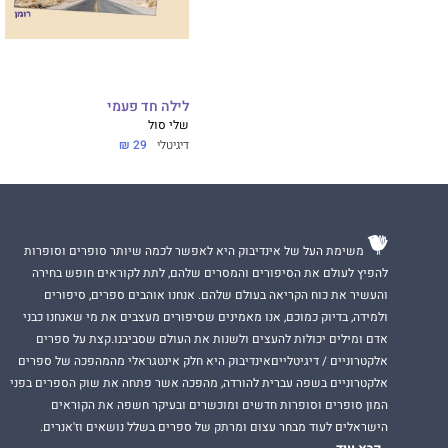
לילה חד פעמי
שלי סול
דיגיטלי
29 ₪
משימת העל של אינדיבוק היא לאפשר לכמה שיותר סופרים וסופרות
להפיץ לעולם את הסיפורים והמסרים שלהם, לתת לקוראים חופש בחירה
והעשיר את כוח הקריאה בעולם שלהם. אנחנו אוהבים ספרים, סיפורים
ולמידה, בדיוק כמוכם, אנו מאמינים שסיפורים מעצבים את מי שאנחנו כבני
אדם ומילים יכולות להעצים ולשנות את העולם שסביבנו.קצת על ספרים
אלקטרוניים / דיגיטלייםאינדיבוק היא חלק אינטגראלי מהמהפכה של ספרים
אלקטרוניים בשפה עברית להורדה, מהפכה אשר פתחה את שוק הספרים בפני
המון סופרים וסופרות חדשים ומוכשרים ובעיקר חשפה את הקוראים
הישראלים לעוד מבחר עצום ומרתק של ספרים בשלל נושאים וז'אנרים.