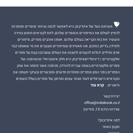
משימת העל של אינדיבוק היא לאפשר לכמה שיותר סופרים וסופרות
להפיץ לעולם את הסיפורים והמסרים שלהם, לתת לקוראים חופש בחירה
והעשיר את כוח הקריאה בעולם שלהם. אנחנו אוהבים ספרים, סיפורים
ולמידה, בדיוק כמוכם, אנו מאמינים שסיפורים מעצבים את מי שאנחנו כבני
אדם ומילים יכולות להעצים ולשנות את העולם שסביבנו.קצת על ספרים
אלקטרוניים / דיגיטלייםאינדיבוק היא חלק אינטגראלי מהמהפכה של
ספרים אלקטרוניים בשפה עברית להורדה, מהפכה אשר פתחה את שוק
הספרים בפני המון סופרים וסופרות חדשים ומוכשרים ובעיקר חשפה את
הקוראים הישראלים לעוד מבחר עצום ומרתק של ספרים בשלל נושאים
קרא עוד
וז'אנרים.
יצירת קשר
office@indiebook.co.il
שדרות הרכס 13, מודיעין
למה אינדיבוק?
תקנון האתר