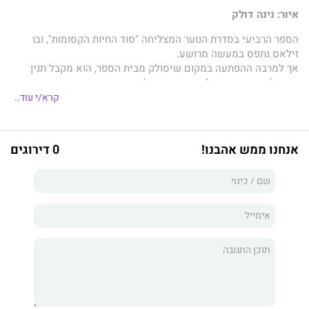
איור: נינה דולק
הספר הרביעי בסדרת הנוער המצליחה "סוד החיות הקסומות", ובו
זילאס נתפס במעשה מרושע.
אך למרבה ההפתעה במקום שיסולק מבית הספר, הוא מקבל תנין
מדבר (עם ריח מאוד לא נעים מהפה.)
האם זה גמול או עונש?
קרא/י עוד..
והאם זה באמת רעיון טוב לקחת איתך תנין לנסיעה עם הכיתה?
אנחנו ממש אהבנו!
0 דירוגים