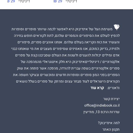
דיגיטלי
29 ₪
דיגיטלי
29 ₪
משימת העל של אינדיבוק היא לאפשר לכמה שיותר סופרים וסופרות
להפיץ לעולם את הסיפורים והמסרים שלהם, לתת לקוראים חופש בחירה
והעשיר את כוח הקריאה בעולם שלהם. אנחנו אוהבים ספרים, סיפורים
ולמידה, בדיוק כמוכם, אנו מאמינים שסיפורים מעצבים את מי שאנחנו כבני
אדם ומילים יכולות להעצים ולשנות את העולם שסביבנו.קצת על ספרים
אלקטרוניים / דיגיטלייםאינדיבוק היא חלק אינטגראלי מהמהפכה של
ספרים אלקטרוניים בשפה עברית להורדה, מהפכה אשר פתחה את שוק
הספרים בפני המון סופרים וסופרות חדשים ומוכשרים ובעיקר חשפה את
הקוראים הישראלים לעוד מבחר עצום ומרתק של ספרים בשלל נושאים
קרא עוד
וז'אנרים.
יצירת קשר
office@indiebook.co.il
שדרות הרכס 13, מודיעין
למה אינדיבוק?
תקנון האתר