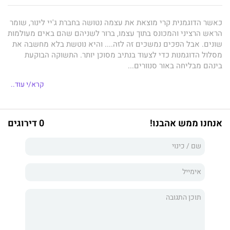
כאשר הדוגמנית קרי מוצאת את עצמה נטושה בחברת ג'יי לינור, שומר
הראש הרציני והמכונס בתוך עצמו, ברור לשניהם שהם באים מעולמות
שונים. אבל הפכים נמשכים זה לזה.... והיא נוטשת בלא מחשבה את
מסלול הדוגמנות כדי לצעוד בנתיב מסוכן יותר. התשוקה הבוקעת
בינהם מבליחה באור סנוורים...
בחזרה בעולם המציאות, קרי מגלה שג'יי כלל אינו האיש שנדמה לה
קרא/י עוד..
שהנו: לא רק שהוא חזק , אלא שהוא אף חכם ובעל ממון רב! ולמרות
שנישואים אינם על הפרק כאשר מדובר בג'יי, הרי קרי מגלה שאינה
יכולה לעזוב אותו.
אנחנו ממש אהבנו!
0 דירוגים