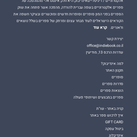
אלקטרוניים / דיגיטלייםאינדיבוק היא חלק אינטגראלי מהמהפכה של
ספרים אלקטרוניים בשפה עברית להורדה, מהפכה אשר פתחה את שוק
הספרים בפני המון סופרים וסופרות חדשים ומוכשרים ובעיקר חשפה את
הקוראים הישראלים לעוד מבחר עצום ומרתק של ספרים בשלל נושאים
קרא עוד
וז'אנרים.
יצירת קשר
office@indiebook.co.il
שדרות הרכס 13, מודיעין
למה אינדיבוק?
תקנון האתר
סופרים
סדרות ספרים
הוצאות ספרים
ספרים במבצעים ושיתופי פעולה
קניה באתר - שו"ת
איך לרכוש ספר באתר
GIFT CARD
ביטול עסקה
אינדיבלוג