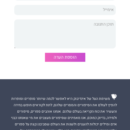
כבוגר תואר ראשון במדעי ההתנהגות ותואר שני בייעוץ ופיתוח ארגוני
(M.A) עם התמחות בייעוץ פנים ארגוני, המחבר מביא עמו ארגז כלים
מקצועי עשיר, המתבסס על התנסות מעשית ארוכת שנים, העמקה
בספרות המקצועית, ביצוע מחקרים ויכולת זיהוי, ניתוח ואפיון צרכיהם
המשתנים של לקוחות עסקיים ופרטיים ממגוון עסקים רחב.
הוספת הערה
משימת העל של אינדיבוק היא לאפשר לכמה שיותר סופרים וסופרות
להפיץ לעולם את הסיפורים והמסרים שלהם, לתת לקוראים חופש בחירה
והעשיר את כוח הקריאה בעולם שלהם. אנחנו אוהבים ספרים, סיפורים
ולמידה, בדיוק כמוכם, אנו מאמינים שסיפורים מעצבים את מי שאנחנו כבני
אדם ומילים יכולות להעצים ולשנות את העולם שסביבנו.קצת על ספרים