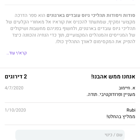
סודות ויסודות תהליכי גיוס עובדים בארגונים
הוא ספר הדרכה
מקצועי ומקיף, שמתעתד להכניס את קוראיו אל מאחורי הקלעים של
תהליכי גיוס עובדים בארגונים, ולחשוף בפניהם מחשבות ושיקולים
של המגייסים והמנהלים המקצועיים, תוך כדי הנחיה והכוונה כיצד
להפיק את המקסימום לאורך התהליך כולו.
ההתבוננות המעמיקה אל תוך ליבת העשייה תעניק לקוראי הספר
קרא/י עוד..
כלים, מיומנויות וידע לצלוח את שלבי תהליכי הגיוס ביעילות מירבית.
הספר מלווה את התהליך במלואו – החל מיצירת מסמך קורות חיים
איכותי, התנהלות נבונה במהלך הראיונות והיערכות אפקטיבית לקראת
אנחנו ממש אהבנו!
2 דירוגים
מבדקים ומרכזי ההערכה, ועד להתדיינות על הסכם ההעסקה
והשתלבות חלקה בעבודה החדשה.
א. חיימוב
4/7/2020
מעניין ופרודוקטיבי. תודה.
הלל קזר
הוא מומחה לתחום הגיוס וניהול הקריירה, עם ניסיון של
1/10/2020
Rubi
למעלה מעשור בעשייה אינטנסיבית, הכוללת פיתוח והקמת מערכי
ממליץ בהחלט!
גיוס מקצועיים, הובלת פרויקטים חוצי ארגון, ניהול קריירה למנהלים
בכירים מעולמות תוכן שונים, שכלול אלפי קורות חיים והעברת
הדרכות וסדנאות ייעודיות ופרודוקטיביות בתחומים הללו.