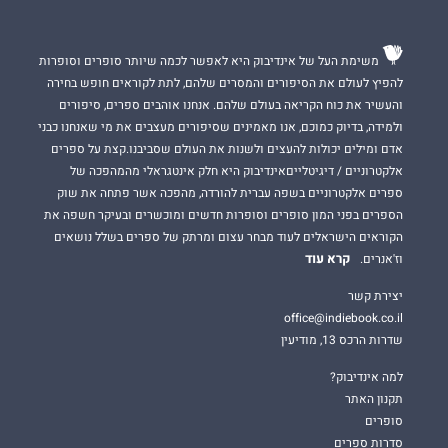
משימת העל של אינדיבוק היא לאפשר לכמה שיותר סופרים וסופרות
להפיץ לעולם את הסיפורים והמסרים שלהם, לתת לקוראים חופש בחירה
והעשיר את כוח הקריאה בעולם שלהם. אנחנו אוהבים ספרים, סיפורים
ולמידה, בדיוק כמוכם, אנו מאמינים שסיפורים מעצבים את מי שאנחנו כבני
אדם ומילים יכולות להעצים ולשנות את העולם שסביבנו.קצת על ספרים
אלקטרוניים / דיגיטלייםאינדיבוק היא חלק אינטגראלי מהמהפכה של
ספרים אלקטרוניים בשפה עברית להורדה, מהפכה אשר פתחה את שוק
הספרים בפני המון סופרים וסופרות חדשים ומוכשרים ובעיקר חשפה את
הקוראים הישראלים לעוד מבחר עצום ומרתק של ספרים בשלל נושאים
קרא עוד
וז'אנרים.
יצירת קשר
office@indiebook.co.il
שדרות הרכס 13, מודיעין
למה אינדיבוק?
תקנון האתר
סופרים
סדרות ספרים