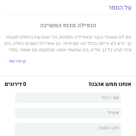
על הספר
הנפילה מכוח המשיכה
אם לא חשבתי בעבר שאמיליה מסוכנת, הרי שעכשיו בהחלט חשבתי
כך. היא לא הייתה בכלל מה שציפיתי. גם אחרי כל השנים האלה, בהן
גרתי קרוב כל כך אליה, בהן שמעתי אותה מצחקקת עם אחותי בחדר
השינה הסמוך לשלי - לא הקדשתי מחשבה רבה לחברה הכי טובה של
קרא/י עוד..
אחותי.
אבל תוך שבוע אחד – הכול השתנה.
אנחנו ממש אהבנו!
0 דירוגים
הכול.
ההתנגדות לכוח המשיכה
הסיכון הגדול ביותר שלנו היה זה שלא לקחנו...
זה היה רומן אביבי מקרי לפני שלוש שנים. שבוע אחד של בילוי
בהרים של
ביג סור,
ואף אחד לא שיער מה יקרה אחר כך. התעלמו
מהעובדה שטוביאס ג'יימס היה השכן של אמיליה והאח הגדול של