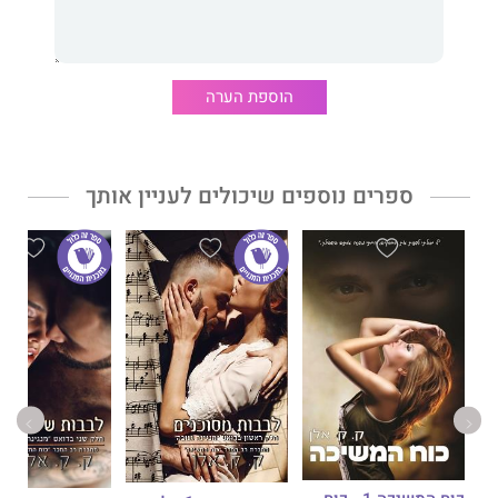
החברה הכי טובה שלה. התעלמו גם מכך שעם שובם, חלומות
הכדורסל שלו המתינו לו ושללו מהם עתיד אפשרי.
כעת, אמיליה מגשימה את החלומות שלה בלוס אנג'לס, והחלום
הגדול ביותר שלה עומד להתגשם.
הוספת הערה
הדבר האחרון שהיא ציפתה שיקרה הוא שהעבר והעתיד שלה יתנגשו
זה בזה.
ספרים נוספים שיכולים לעניין אותך
לא עכשיו.
לא כאן.
לא הוא.
אבל טוביאס מפציע שוב בחייה, כאילו לא עזב מעולם. למרבה הצער,
היא לעולם לא תשכח מה קרה אחרי שעזב.
הכדור נמצא עכשיו במגרש של אמיליה, אבל טוביאס מסוגל לגנוב –
את הכוח שלה, את הנחישות שלה, את ליבה... כשהוא מבקש הזדמנות
שנייה להצית מחדש את הקשר ביניהם, התשובה היא פשוטה.
אי אפשר.