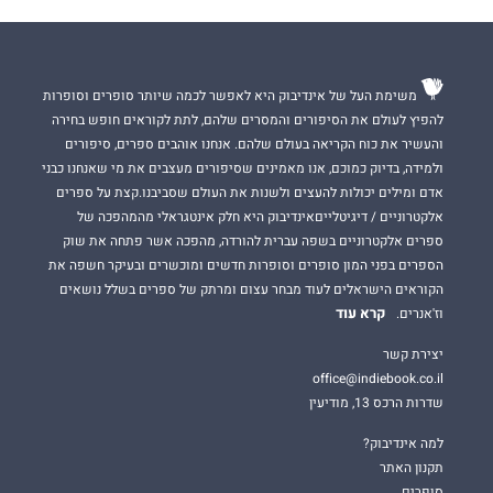
משימת העל של אינדיבוק היא לאפשר לכמה שיותר סופרים וסופרות
להפיץ לעולם את הסיפורים והמסרים שלהם, לתת לקוראים חופש בחירה
והעשיר את כוח הקריאה בעולם שלהם. אנחנו אוהבים ספרים, סיפורים
ולמידה, בדיוק כמוכם, אנו מאמינים שסיפורים מעצבים את מי שאנחנו כבני
אדם ומילים יכולות להעצים ולשנות את העולם שסביבנו.קצת על ספרים
אלקטרוניים / דיגיטלייםאינדיבוק היא חלק אינטגראלי מהמהפכה של
ספרים אלקטרוניים בשפה עברית להורדה, מהפכה אשר פתחה את שוק
הספרים בפני המון סופרים וסופרות חדשים ומוכשרים ובעיקר חשפה את
הקוראים הישראלים לעוד מבחר עצום ומרתק של ספרים בשלל נושאים
קרא עוד
וז'אנרים.
יצירת קשר
office@indiebook.co.il
שדרות הרכס 13, מודיעין
למה אינדיבוק?
תקנון האתר
סופרים