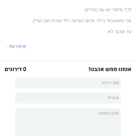
לכל סיפור יש שני צדדים.
אני התאהבתי בילד אדום השיער, ילד שהיה טוב ועדין.
עד שכבר לא.
קרא/י עוד..
הוא שבר לי את הלב פעם אחת, פעמיים... הפסקתי לספור. הוא רודף
אותי כמו מלאך מהגיהינום.
אנחנו ממש אהבנו!
0 דירוגים
עולה ממנו ריח של עשן וקינמון, וכל תא בגופו מדיף סכנה.
הוא המושיע שלי, המאהב שלי.
הוא מרגש אותי ואני מכורה לו.
לא ראיתי את זה מגיע...
לעולם אל תבטחי בדיסייפל. תצטרכי למכור את נשמתך לשטן כדי
לגרום לאחד מהם לאהוב אותך.