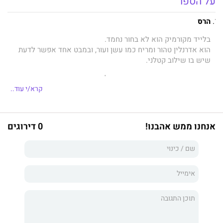
על הספר
הרס
בלייד מקורמיק הוא לא בחור נחמד.
הוא אדרנלין טהור ומריח כמו עשן ועור, ובמבט אחד אפשר לדעת
שיש בו שילוב קטלני.
הוא חתיך באופן מסוכן ואי אפשר לעמוד בפניו.
ברגע שאני נוגעת בעורו הלוהט ומנשקת את שפתיו המלאות, אין
קרא/י עוד..
דרך חזרה.
אנחנו ממש אהבנו!
0 דירוגים
אני הופכת להיות חלק מעסקה.
בלייד לקח אותי כדי לסגור חוב.
אני מנסה להגיד לעצמי שעליי לשנוא אותו. שהוא איש רע.
אך בו־זמנית, זה לא שאני כזאת
ילדה טובה
.
בלייד הוא הנשיא של
הדיסייפלס
, מועדון אופנועים מסוכן ביותר.
אני אמורה לפחד ממנו, אבל הוא לא מפחיד אותי.
אם כבר, נראה לי שאני זו שמפחידה אותו.