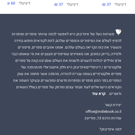
דיגיטלי
60 ₪
דיגיטלי
37 ₪
דיגיטלי
37 ₪
ואין סיפורי אגדות – הן לא קיימות.
אני לא מתרץ. לא מסביר. לא מתנצל.
לכולם יש על מה לכפר, ואני אוודא שזה יקרה.
משימת העל של אינדיבוק היא לאפשר לכמה שיותר סופרים וסופרות
אני חוזר למועדון אחרי שנים שנעדרתי.
להפיץ לעולם את הסיפורים והמסרים שלהם, לתת לקוראים חופש בחירה
והעשיר את כוח הקריאה בעולם שלהם. אנחנו אוהבים ספרים, סיפורים
אף אחד לא ידע איפה הייתי או מה עשיתי.
ולמידה, בדיוק כמוכם, אנו מאמינים שסיפורים מעצבים את מי שאנחנו כבני
רק דמיינו את ההפתעה של כולם כשאני חוזר עם דרישות.
אדם ומילים יכולות להעצים ולשנות את העולם שסביבנו.קצת על ספרים
אלקטרוניים / דיגיטלייםאינדיבוק היא חלק אינטגראלי מהמהפכה של
ספרים אלקטרוניים בשפה עברית להורדה, מהפכה אשר פתחה את שוק
הספרים בפני המון סופרים וסופרות חדשים ומוכשרים ובעיקר חשפה את
גאולה
הוא הספר השני בסדרת האופנוענים הממכרת
דיסייפלס
.
הקוראים הישראלים לעוד מבחר עצום ומרתק של ספרים בשלל נושאים
כל ספר בסדרה עומד בפני עצמו וניתן לקרוא כבודד.
קרא עוד
וז'אנרים.
תתכוננו, בסדרה הזאת החוקים הם המלצה, הגברים לוהטים ביותר
יצירת קשר
והמוסר מפוקפק.
office@indiebook.co.il
שדרות הרכס 13, מודיעין
חרטה
למה אינדיבוק?