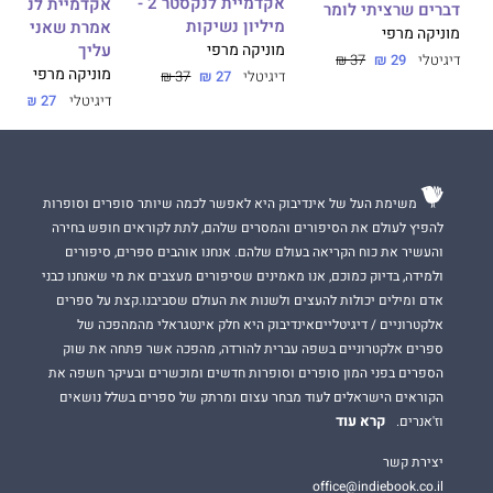
אקדמיית לנקסטר 2 -
לנקסטר 5 -
דברים שרציתי לומר
מיליון נשיקות
אמרת שאני האה
מוניקה מרפי
עליך
מוניקה מרפי
דיגיטלי
29 ₪
37 ₪
מוניקה מרפי
דיגיטלי
27 ₪
37 ₪
דיגיטלי
27 ₪
37 ₪
משימת העל של אינדיבוק היא לאפשר לכמה שיותר סופרים וסופרות
להפיץ לעולם את הסיפורים והמסרים שלהם, לתת לקוראים חופש בחירה
והעשיר את כוח הקריאה בעולם שלהם. אנחנו אוהבים ספרים, סיפורים
ולמידה, בדיוק כמוכם, אנו מאמינים שסיפורים מעצבים את מי שאנחנו כבני
אדם ומילים יכולות להעצים ולשנות את העולם שסביבנו.קצת על ספרים
אלקטרוניים / דיגיטלייםאינדיבוק היא חלק אינטגראלי מהמהפכה של
ספרים אלקטרוניים בשפה עברית להורדה, מהפכה אשר פתחה את שוק
הספרים בפני המון סופרים וסופרות חדשים ומוכשרים ובעיקר חשפה את
הקוראים הישראלים לעוד מבחר עצום ומרתק של ספרים בשלל נושאים
קרא עוד
וז'אנרים.
יצירת קשר
office@indiebook.co.il