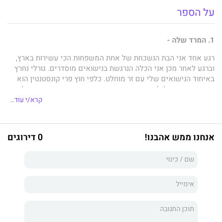
על הספר
1. המרד שלה -
רגע אחד אני הבת הנשכחת של אחת המשפחות הכי עשירות בארץ,
וברגע לאחר מכן אני הכלה הנרגשת בנישואים מוסדרים. גורלי נחרץ
באיחוד הנישואים שלי עם זר מוחלט. כלפי חוץ פרי קונסטנטין הוא
חיית מסיבות. קליל, זורם, נערץ. בארבע עיניים הוא מהורהר, אפל,
כועס. אבל גם אני. מתחולל בינינו מאבק כוחות שבו אנחנו מחכים
קרא/י עוד..
לראות מי יישבר ראשון בחדר המיטות, ובזמן שאני מנסה להישאר
חזקה, אני מוצאת את עצמי משתוקקת לאותו גבר שנשבעתי
לשנוא. בעלי.
אנחנו ממש אהבנו!
0 דירוגים
2. האכזריות שלו -
לא תכננתי להתחתן עם יורשת מתבודדת. למזלי, אני מוצא את עצמי
נמשך לכלתי החדשה והיפהפייה. הנישואים המוסדרים שלנו ממזגים
בין שתי חברות חזקות. העובדה שיש בינינו התאמה בין הסדינים היא
בונוס, אבל לא ציפיתי לכך שהאקס שלה יופיע ללא הזמנה בקבלת
הפנים של החתונה שלנו. זה דחף אותי ממש מעבר לקצה.