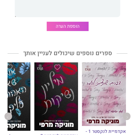
אני מגן על מה ששייך לי, ושרלוט עכשיו שייכת לי, אם היא רוצה או
לא. ירח הדבש שלנו הוא אסון בגן עדן. אני כועס. היא ממורמרת. כל
קשת הרגשות הזאת מתפוצצת בדרכים הכי לוהטות. אבל גם כשאני
מתקרב יותר לאשתי החדשה, עדיין אורב לנו איום בחוץ. שיימוס
הוספת הערה
מק'טירנן נחוש להרוס את מה שיצרנו. אני לא אתן לשום דבר להפריד
בינינו. אין לו מושג עם מי יש לו עסק. אני אחסל אותו. חכו ותראו.
3. האיחוד שלהם -
ספרים נוספים שיכולים לעניין אותך
הנישואים שלנו אולי נראים כמו אגדה, אבל כוחות חיצוניים מאיימים
להפריד בינינו. האם הם לא מבינים ששום דבר לא ירחיק אותי
משרלוט? לא המשפחה שלי. גם לא המשפחה שלה. מה שהתחיל
כמערכת יחסים מזויפת התפתח למשהו הרבה יותר. משהו עמוק יותר.
וכאשר שרלוט נלקחת ממני, אני יוצא לפעולה, נחוש להציל אותה.
היא שלי. אין דבר שימנע ממני להיות איתה. שום דבר ארור.
אקדמיית לנקסטר 1 -