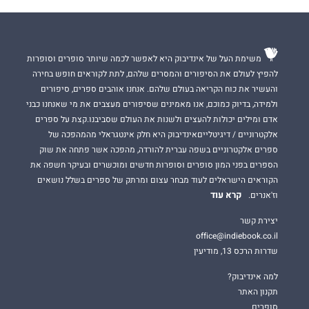
משימת העל של אינדיבוק היא לאפשר לכמה שיותר סופרים וסופרות
להפיץ לעולם את הסיפורים והמסרים שלהם, לתת לקוראים חופש בחירה
והעשיר את כוח הקריאה בעולם שלהם. אנחנו אוהבים ספרים, סיפורים
ולמידה, בדיוק כמוכם, אנו מאמינים שסיפורים מעצבים את מי שאנחנו כבני
אדם ומילים יכולות להעצים ולשנות את העולם שסביבנו.קצת על ספרים
אלקטרוניים / דיגיטלייםאינדיבוק היא חלק אינטגראלי מהמהפכה של
ספרים אלקטרוניים בשפה עברית להורדה, מהפכה אשר פתחה את שוק
הספרים בפני המון סופרים וסופרות חדשים ומוכשרים ובעיקר חשפה את
הקוראים הישראלים לעוד מבחר עצום ומרתק של ספרים בשלל נושאים
קרא עוד
וז'אנרים.
יצירת קשר
office@indiebook.co.il
שדרות הרכס 13, מודיעין
למה אינדיבוק?
תקנון האתר
סופרים