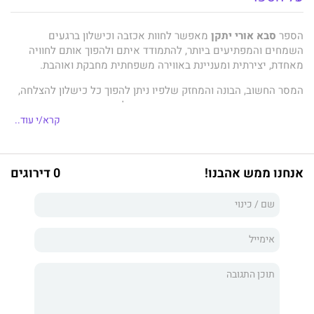
הספר
סבא אורי יתקן
מאפשר לחוות אכזבה וכישלון ברגעים
השמחים והמפתיעים ביותר, להתמודד איתם ולהפוך אותם לחוויה
מאחדת, יצירתית ומעניינת באווירה משפחתית מחבקת ואוהבת.
המסר החשוב, הבונה והמחזק שלפיו ניתן להפוך כל כישלון להצלחה,
הוא אבן יסוד חינוכית ואחד ממרכיבי ההצלחה החשובים ביותר
בחיים, בעיקר אצל ילדים.
קרא/י עוד..
בכל פעם שתחוו כישלון ואכזבה, שַאלו: "מה סבא היה עושה?" ותוכלו
אנחנו ממש אהבנו!
0 דירוגים
להפוך את הקושי להצלחה ולשמחה.
אלון נצר
אוהב לבנות, לתקן, לחדש וליצור מחוץ לקופסה כדרך חיים
אישית וחינוכית. הוא מאמין שזהו אחד הכישורים החשובים ביותר
בעולם דינמי ומשתנה שבו ילדינו חווים כישלונות גדולים וקשים על
בסיס יומי. לפי תפיסתו, ההבדל בין הטובים למצוינים טמון ביכולות
להפוך כישלונות אלו להצלחות ולהתמודד איתם באופן בונה ומחזק.