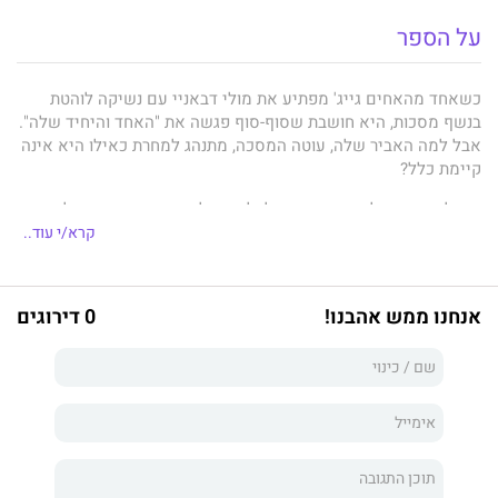
על הספר
כשאחד מהאחים גייג' מפתיע את מולי דבאניי עם נשיקה לוהטת
בנשף מסכות, היא חושבת שסוף-סוף פגשה את "האחד והיחיד שלה".
אבל למה האביר שלה, עוטה המסכה, מתנהג למחרת כאילו היא אינה
קיימת כלל?
כדי לכבוש את לבו, היא תגרום לו לקנא, ולשם כך היא פונה אל
ג'וליאן גייג', אחיו, שמתנדב לשחק את תפקיד המאהב שלה. אלא
קרא/י עוד..
שג'וליאן לוקח את התפקיד ברצינות!! אין שום דבר מזויף ברגשות שלו
כלפי ג'וליאן, ולאט לאט הוא יראה לה מי מבין האחים גייג' מתאים
לה באמת . . .
אנחנו ממש אהבנו!
0 דירוגים