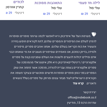
לכודים
לילה חד פעמי
התאהבות מסוכנת
קתרין אוורסון
שלי סול
שלי סול
דיגיטלי
29 ₪
דיגיטלי
29 ₪
דיגיטלי
29 ₪
משימת העל של אינדיבוק היא לאפשר לכמה שיותר סופרים וסופרות
להפיץ לעולם את הסיפורים והמסרים שלהם, לתת לקוראים חופש בחירה
והעשיר את כוח הקריאה בעולם שלהם. אנחנו אוהבים ספרים, סיפורים
ולמידה, בדיוק כמוכם, אנו מאמינים שסיפורים מעצבים את מי שאנחנו כבני
אדם ומילים יכולות להעצים ולשנות את העולם שסביבנו.קצת על ספרים
אלקטרוניים / דיגיטלייםאינדיבוק היא חלק אינטגראלי מהמהפכה של
ספרים אלקטרוניים בשפה עברית להורדה, מהפכה אשר פתחה את שוק
הספרים בפני המון סופרים וסופרות חדשים ומוכשרים ובעיקר חשפה את
הקוראים הישראלים לעוד מבחר עצום ומרתק של ספרים בשלל נושאים
קרא עוד
וז'אנרים.
יצירת קשר
office@indiebook.co.il
שדרות הרכס 13, מודיעין