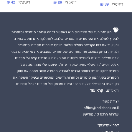
דיגיטלי
42 ₪
דיגיטלי
39 ₪
דיגיטלי
39 ₪
משימת העל של אינדיבוק היא לאפשר לכמה שיותר סופרים וסופרות
להפיץ לעולם את הסיפורים והמסרים שלהם, לתת לקוראים חופש בחירה
והעשיר את כוח הקריאה בעולם שלהם. אנחנו אוהבים ספרים, סיפורים
ולמידה, בדיוק כמוכם, אנו מאמינים שסיפורים מעצבים את מי שאנחנו כבני
אדם ומילים יכולות להעצים ולשנות את העולם שסביבנו.קצת על ספרים
אלקטרוניים / דיגיטלייםאינדיבוק היא חלק אינטגראלי מהמהפכה של
ספרים אלקטרוניים בשפה עברית להורדה, מהפכה אשר פתחה את שוק
הספרים בפני המון סופרים וסופרות חדשים ומוכשרים ובעיקר חשפה את
הקוראים הישראלים לעוד מבחר עצום ומרתק של ספרים בשלל נושאים
קרא עוד
וז'אנרים.
יצירת קשר
office@indiebook.co.il
שדרות הרכס 13, מודיעין
למה אינדיבוק?
תקנון האתר