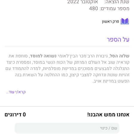
שנת הוצאה:
אוקטובר 2022
מספר עמודים:
480
פרק ראשון
על הספר
שלוה הסל
, גיבורת הרב־מכר הבין־לאומי
נשואה למוסד
, סוחפת את
קוראיה שוב אל העולם המרתק של הכוח הנשי במוסד, ומספרת כיצד
התגלגלה למבצעים מסוכנים במדינות מוסלמיות, למדה להתמודד עם
זהויות שונות ונדחקה למצבי קיצון, כמו ההחלטה על השארת בנה
הפעוט במדינת אויב.
רומן המתח השני בסדרה של הסל מתאר בכתיבה חושפנית וישירה
קרא/י עוד..
אישה חזקה, נחושה וחסרת מורא, שאינה נשברת גם לאחר
שהתאלמנה מאהבת נעוריה. היא ממשיכה ליטול חלק במבצעים
חובקי עולם, ובה בעת מגדירה עצמה מחדש ויוצאת למסעות חיפוש
אנחנו ממש אהבנו!
0 דירוגים
גם אחר סערות היצר, התשוקות והרומנטיקה.
השילוב הנדיר בין אישיות המחברת, אמונתה, אומץ לבה וכושר