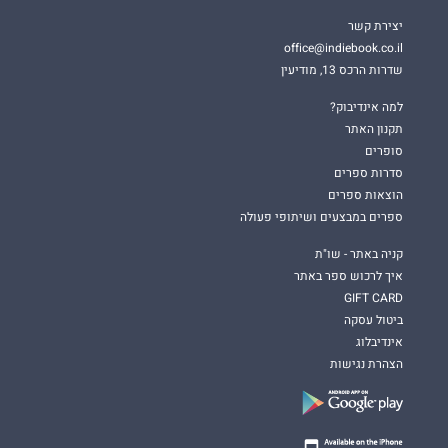
יצירת קשר
office@indiebook.co.il
שדרות הרכס 13, מודיעין
למה אינדיבוק?
תקנון האתר
סופרים
סדרות ספרים
הוצאות ספרים
ספרים במבצעים ושיתופי פעולה
קניה באתר - שו"ת
איך לרכוש ספר באתר
GIFT CARD
ביטול עסקה
אינדיבלוג
הצהרת נגישות