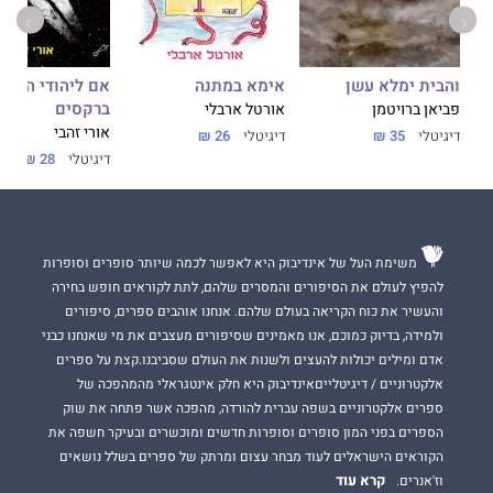
אימא במתנה
והבית ימלא עשן
אם ליהודי הנודד
ברקסים
אורטל ארבלי
פביאן ברויטמן
אורי זהבי
דיגיטלי
26 ₪
דיגיטלי
35 ₪
דיגיטלי
28 ₪
משימת העל של אינדיבוק היא לאפשר לכמה שיותר סופרים וסופרות
להפיץ לעולם את הסיפורים והמסרים שלהם, לתת לקוראים חופש בחירה
והעשיר את כוח הקריאה בעולם שלהם. אנחנו אוהבים ספרים, סיפורים
ולמידה, בדיוק כמוכם, אנו מאמינים שסיפורים מעצבים את מי שאנחנו כבני
אדם ומילים יכולות להעצים ולשנות את העולם שסביבנו.קצת על ספרים
אלקטרוניים / דיגיטלייםאינדיבוק היא חלק אינטגראלי מהמהפכה של
ספרים אלקטרוניים בשפה עברית להורדה, מהפכה אשר פתחה את שוק
הספרים בפני המון סופרים וסופרות חדשים ומוכשרים ובעיקר חשפה את
הקוראים הישראלים לעוד מבחר עצום ומרתק של ספרים בשלל נושאים
קרא עוד
וז'אנרים.