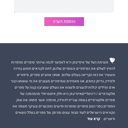
במוקדם או במאוחר, מובילה אותי בדרך שאף אחד מאיתנו לא יחזור
ממנה.
אני לכוד בין חובה לתשוקה. הבטחתי לאביה, הבוס שלי, שאשמור
הוספת הערה
עליה. והיא אכן בטוחה.
בטוחה מכל אחד, מלבדי.
נשבע להגן עלייך
מאת סופרות רבי המכר
ג'י. אל. באק
הוא רומן
משימת העל של אינדיבוק היא לאפשר לכמה שיותר סופרים וסופרות
עכשווי על אהבה מסוכנת, אהבה בין שני אנשים שהגיעו ממעמדות
להפיץ לעולם את הסיפורים והמסרים שלהם, לתת לקוראים חופש בחירה
שונות. היא עשירה והוא עובד בשביל אבא שלה, אבל הלב לא בוחר
במי להתאהב.
והעשיר את כוח הקריאה בעולם שלהם. אנחנו אוהבים ספרים, סיפורים
ולמידה, בדיוק כמוכם, אנו מאמינים שסיפורים מעצבים את מי שאנחנו כבני
באק כותבת על גברים חזקים שלוקחים את מה שהם רוצים ומוכנים
אדם ומילים יכולות להעצים ולשנות את העולם שסביבנו.קצת על ספרים
לעשות הכול למען האישה שהם אוהבים.
אלקטרוניים / דיגיטלייםאינדיבוק היא חלק אינטגראלי מהמהפכה של
ספרים אלקטרוניים בשפה עברית להורדה, מהפכה אשר פתחה את שוק
הספרים בפני המון סופרים וסופרות חדשים ומוכשרים ובעיקר חשפה את
הקוראים הישראלים לעוד מבחר עצום ומרתק של ספרים בשלל נושאים
קרא עוד
וז'אנרים.