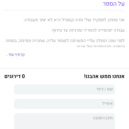
על הספר
אני מחויב לתפקיד שלי ומיה קסטיל היא לא יותר מעבודה.
עבודה יפהפייה להחריד ומרגיזה עד טירוף.
לפני שנה הוטלה עליי המשימה לשמור עליה, שתהיה תמימה, בטוחה
ורחוקה מהעסקים של אביה.
קרא/י עוד..
לא היה לי מושג שהאש הפנימית שלה תהפוך לאובססיה החדשה
שלי.
להעמיד פנים שאני לא רוצה אותה – זה קל.
אנחנו ממש אהבנו!
0 דירוגים
להתעלם מהניסיונות שלה להתקרב – קשה, אבל לא בלתי אפשרי.
בכל פינה היא דוחקת בי, חודרת מתחת לעור שלי ומחזירה את ליבי
הקפוא לפעום.
היא גורמת לי לרצות אותה כל־כך עד שאני כמעט מתפוצץ מהרצון
לחבק אותה.
הידיעה של הסודות שאביה מסתיר ממנה ושל הגורל הצפוי לה