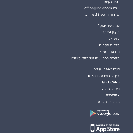
יצירת קשר
office@indiebook.co.il
שדרות הרכס 13, מודיעין
למה אינדיבוק?
תקנון האתר
סופרים
סדרות ספרים
הוצאות ספרים
ספרים במבצעים ושיתופי פעולה
קניה באתר - שו"ת
איך לרכוש ספר באתר
GIFT CARD
ביטול עסקה
אינדיבלוג
הצהרת נגישות