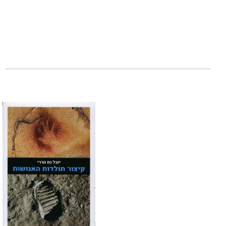
פרופ' יובל נח הררי
הגרפי תולדות האנ
יהב, ייסד הררי את
ביותר בעולם כיום.