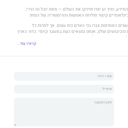
מידע, ואיך הן יצרו ופירקו את העולם — מאת יובל נח הררי,
נלאומיים קיצור תולדות האנושות וההיסטוריה של המחר.
ים האחרונות צברו בני האדם כוח עצום. אך למרות כל
והכיבושים שלנו, אנחנו נמצאים כעת במשבר קיומי. כדור הארץ
גית. המתחים הפוליטיים מתעצמים. אנחנו מוצפים במידע כוזב,
הל שיחה רציונלית. ואנחנו מפתחים בכל הכוח את הבינה
קרא/י עוד..
לוגיית מידע רבת־עוצמה שעלולה לצאת משליטתנו ולהשמיד
ם כל כך חכמים, למה אנחנו עושים כאלה דברים טיפשיים ?
חן את זרם המידע שסחף אותנו לכאן. החוקר והסופר יובל נח
מעידן האבן ליצירת התנ"ך, המצאת הדפוס, הופעתה של תקשורת
ופוליזם של העידן הנוכחי — ומזמין את הקוראים לחקור את
ידע ואמת, בירוקרטיה ומיתולוגיה, תבונה וכוח. הררי בוחן כיצד
— כגון האימפריה הרומית, הכנסייה הקתולית, ברית המועצות
 במידע אמיתי ובדיוני כדי להשיג את מטרותיהן, לטוב ולרע.
השנים האחרונות ומתוך מבט לעתיד, הוא מציג את הדילמות
עה זו, כשבינה לא־אנושית מאיימת על הישרדותנו רגע לפני
ת עצמה לדעת – כדאי לעצור, לנשום עמוק, ולגלות מחדש את
 לכולנו.