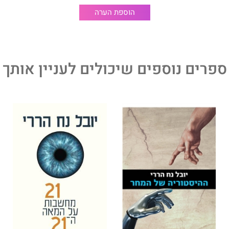
הוא היסטוריון, פילוסוף, מרצה ומחבר רבי־המכר העולמיים
הוספת הערה
קיצור תולדות האנושות, ההיסטוריה של המחר, 21 מחשבות על המאה ה־,21 הרומן
ושות: היסטוריה מאוירת וסדרת הספרים לילדים היצורים שלא
עוצרים. ספריו נמכרו ביותר מ־45 מיליון עותקים ב־65 שפות. יחד עם בן זוגו, חברה
בינלאומית שמקדמת שיתוף פעולה גלובלי באמצעות חינוך, – Sapienship איציק
 מחקר וסטוריטלינג. הררי נחשב לאחד מהוגי הדעות המוערכים
ספרים נוספים שיכולים לעניין אותך