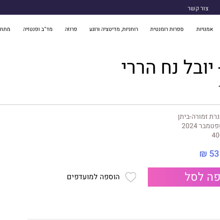
צור קשר
אמנויות
ספרות רומנטית
רוחניות, מדיטציה ורוגע
פרוזה
מד"ב ופנטזיה
מתח 
יובל נח הררי
רת זמורה-ביתן
טמבר 2024
40
53 ₪
ה לסל
הוספה למועדפים