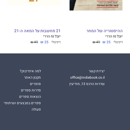
ההיסטוריה של המחר
21 מחשבות על המאה ה-21
יובל נח הררי
יובל נח הררי
דיגיטלי
25 ₪
49 ₪
דיגיטלי
25 ₪
49 ₪
יצירת קשר
למה אינדיבוק?
office@indiebook.co.il
תקנון האתר
שדרות הרכס 13, מודיעין
סופרים
סדרות ספרים
הוצאות ספרים
ספרים במבצעים ושיתופי
פעולה