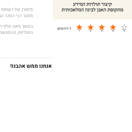
סיפורן של רשתות ה
מחבר רבי המכר הבי
במשך מאה אלף השנ
1 דירוגים
התגליות, ההמצאות 
על סף קריסה אקולו
ובקושי מסוגלים לנ
המלאכותית — טכנו
אותנו. אם בני האד
אנחנו ממש אהבנו!
נקסוּס
הוא ספר שבו
הררי מוביל אותנו 
ההמונים ועליית הפ
הקשר המורכב שבין מ
רשתות מידע שונות 
ופייסבוק – השתמשו
תוך סקירת אירועי 
שניצבות לפנינו בש
שהאנושות מאבדת א
האנושיות המשותפת