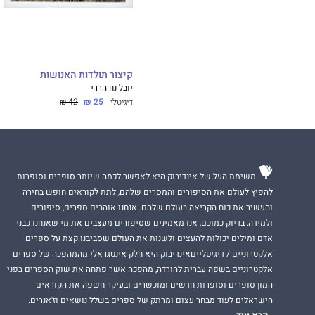
קיצור תולדות האנושות
יובל נח הררי
דיגיטלי
25 ₪
42 ₪
משימת העל של אינדיבוק היא לאפשר לכמה שיותר סופרים וסופרות
להפיץ לעולם את הסיפורים והמסרים שלהם, לתת לקוראים חופש בחירה
והעשיר את כוח הקריאה בעולם שלהם. אנחנו אוהבים ספרים, סיפורים
ולמידה, בדיוק כמוכם, אנו מאמינים שסיפורים מעצבים את מי שאנחנו כבני
אדם ומילים יכולות להעצים ולשנות את העולם שסביבנו.קצת על ספרים
אלקטרוניים / דיגיטלייםאינדיבוק היא חלק אינטגראלי מהמהפכה של ספרים
אלקטרוניים בשפה עברית להורדה, מהפכה אשר פתחה את שוק הספרים בפני
המון סופרים וסופרות חדשים ומוכשרים ובעיקר חשפה את הקוראים
הישראלים לעוד מבחר עצום ומרתק של ספרים בשלל נושאים וז'אנרים.