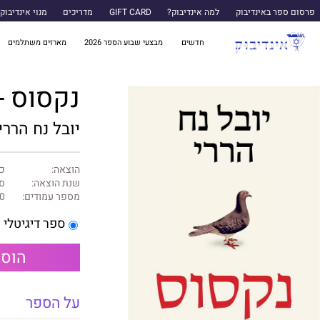
פרסום ספר באינדיבוק
למה אינדיבוק?
GIFT CARD
מדריכים
מנוי אינדיבוק
חדשים
מבצעי שבוע הספר 2026
מארזים משתלמים
נקסוס - 
יובל נח הררי
הוצאה:
כנ
שנת הוצאה:
ספ
מספר עמודים:
0
ספר דיגיטלי
הוספ
על הספר