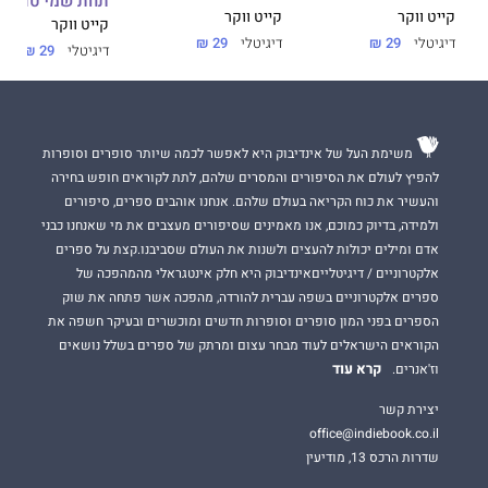
תחת שמי טוסקנ
קייט ווקר
קייט ווקר
קייט ווקר
דיגיטלי
29 ₪
דיגיטלי
29 ₪
דיגיטלי
29 ₪
משימת העל של אינדיבוק היא לאפשר לכמה שיותר סופרים וסופרות
להפיץ לעולם את הסיפורים והמסרים שלהם, לתת לקוראים חופש בחירה
והעשיר את כוח הקריאה בעולם שלהם. אנחנו אוהבים ספרים, סיפורים
ולמידה, בדיוק כמוכם, אנו מאמינים שסיפורים מעצבים את מי שאנחנו כבני
אדם ומילים יכולות להעצים ולשנות את העולם שסביבנו.קצת על ספרים
אלקטרוניים / דיגיטלייםאינדיבוק היא חלק אינטגראלי מהמהפכה של
ספרים אלקטרוניים בשפה עברית להורדה, מהפכה אשר פתחה את שוק
הספרים בפני המון סופרים וסופרות חדשים ומוכשרים ובעיקר חשפה את
הקוראים הישראלים לעוד מבחר עצום ומרתק של ספרים בשלל נושאים
קרא עוד
וז'אנרים.
יצירת קשר
office@indiebook.co.il
שדרות הרכס 13, מודיעין