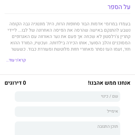
על הספר
בעמדו במרומי אדמות הבור סחופות הרוח, הית' מונטניה גבה הקומה
נשבע להתנקם באישה שהרסה את הפיסה האחרונה של לבו... ליידי
קתרין צ'רלסטון לא שכחה אך פעם את נער האורווה עם האגרופים
המסוכנים והלב הסוער, אותו הכירה בילדותה. ועכשיו, המורד ההוא
חזר, זעמו העז נסתר מאחורי חזות מלוטשת ומעוררת כבוד. כשעשר
שנים תמימות של סקנדל וסודות משתחררות בנשיקה סוערת ומלאת
קרא/י עוד..
להט, תשוקתו הכמוסה ביותר של הית' הופכת לממשית... הוא יזכה
בנקמה שלו - וגם בקתרין!
אנחנו ממש אהבנו!
0 דירוגים