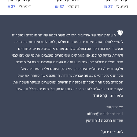
דיגיטלי
37 ₪
דיגיטלי
37 ₪
דיגיטלי
37 ₪
משימת העל של אינדיבוק היא לאפשר לכמה שיותר סופרים וסופרות
להפיץ לעולם את הסיפורים והמסרים שלהם, לתת לקוראים חופש בחירה
והעשיר את כוח הקריאה בעולם שלהם. אנחנו אוהבים ספרים, סיפורים
ולמידה, בדיוק כמוכם, אנו מאמינים שסיפורים מעצבים את מי שאנחנו כבני
אדם ומילים יכולות להעצים ולשנות את העולם שסביבנו.קצת על ספרים
אלקטרוניים / דיגיטלייםאינדיבוק היא חלק אינטגראלי מהמהפכה של
ספרים אלקטרוניים בשפה עברית להורדה, מהפכה אשר פתחה את שוק
הספרים בפני המון סופרים וסופרות חדשים ומוכשרים ובעיקר חשפה את
הקוראים הישראלים לעוד מבחר עצום ומרתק של ספרים בשלל נושאים
קרא עוד
וז'אנרים.
יצירת קשר
office@indiebook.co.il
שדרות הרכס 13, מודיעין
למה אינדיבוק?