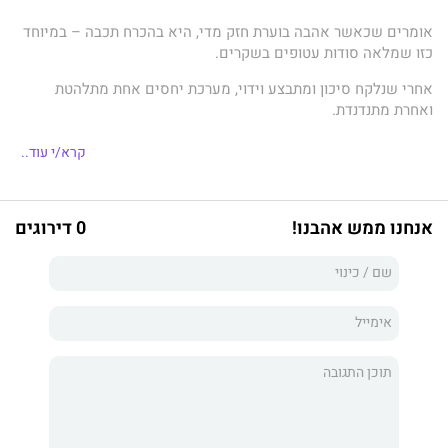
אומרים שכאשר אהבה בוערת חזק מדי, היא בהכרח תכבה – במיוחד
כזו שמלאה סודות עטופים בשקרים.
אחרי שנלקח סיכון ומתבצע וידוי, מערכת יחסים אחת מתלהטת
ואחרת מתנדנדת.
כשהכול נשען על אדמה רועדת, אנחנו מוצאים את היציבות שאנחנו
קרא/י עוד..
צריכים זה בזה.
ההגנות מוסרות והאמון שב למקומו, אבל כל פגיעות כוללת בתוכה צד
של חולשה,
אנחנו ממש אהבנו!
0 דירוגים
והבגידה שמכה בנו היא כזו שלא צפינו.
נקמה היא משחק מסוכן, במיוחד כשהיא מתודלקת בקנאה.
ואנחנו נעשה את כל מה שצריך כדי להגן על מה ששלנו – גם אם
נצטרך לבקש עזרה ממקומות בלתי צפויים.
לכל טובה יש מחיר, ולבחירות שנעשות מתוך מצוקה יש נטייה
להתפוצץ לנו בפרצוף.
כשהעולם שלנו מתרסק סביבנו, הנאמנויות נבחנות. שום דבר לא אמור