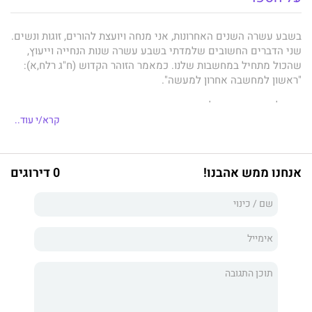
בשבע עשרה השנים האחרונות, אני מנחה ויועצת להורים, זוגות ונשים.
שני הדברים החשובים שלמדתי בשבע עשרה שנות הנחייה וייעוץ,
שהכול מתחיל במחשבות שלנו. כמאמר הזוהר הקדוש (ח"ג רלח,א):
"ראשון למחשבה אחרון למעשה".
וכדי לשנות - חייבים לעשות שינוי במחשבה, בדיבור והכי חשוב
במעשה.
קרא/י עוד..
השינוי במעשה בפועל, משנה לנו את היחס לדבר עצמו. כעצת 'ספר
החינוך': ש"אחרי המעשים נמשכים הלבבות".
אנחנו ממש אהבנו!
0 דירוגים
הספרון אינו ספר קריאה חד פעמי. זהו ספרון לשינוי תודעה ולחשיבה
נוספת.
מדי פעם תפתחו אותו ותתעמקו בתובנה כזו או אחרת, תבדקו, תראו
איפה זה פוגש אתכם, ותשאלו את עצמכם שאלות באומץ.
אין לי ספק שתמצאו את התשובות אצלכם.
אני מאמינה שכל אחד ואחת מאתנו, יכולים ל'רפא את פצעיו
הרגשיים' על ידי שינוי החשיבה וזווית הראיה.