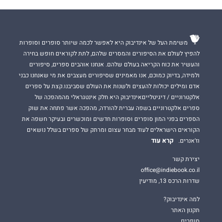
משימת העל של אינדיבוק היא לאפשר לכמה שיותר סופרים וסופרות
להפיץ לעולם את הסיפורים והמסרים שלהם, לתת לקוראים חופש בחירה
והעשיר את כוח הקריאה בעולם שלהם. אנחנו אוהבים ספרים, סיפורים
ולמידה, בדיוק כמוכם, אנו מאמינים שסיפורים מעצבים את מי שאנחנו כבני
אדם ומילים יכולות להעצים ולשנות את העולם שסביבנו.קצת על ספרים
אלקטרוניים / דיגיטלייםאינדיבוק היא חלק אינטגראלי מהמהפכה של
ספרים אלקטרוניים בשפה עברית להורדה, מהפכה אשר פתחה את שוק
הספרים בפני המון סופרים וסופרות חדשים ומוכשרים ובעיקר חשפה את
הקוראים הישראלים לעוד מבחר עצום ומרתק של ספרים בשלל נושאים
קרא עוד
וז'אנרים.
יצירת קשר
office@indiebook.co.il
שדרות הרכס 13, מודיעין
למה אינדיבוק?
תקנון האתר
סופרים