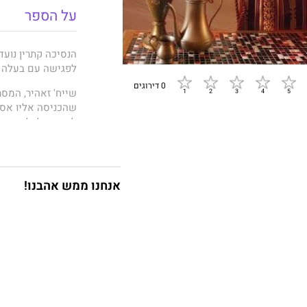
על הספר
הנסיכה קתרין נועד
לפגישה עם בעלה ל
0 דירוגים
שייח' זאהיר, המסת
שהכניסה אליו אסו
לאפשר לכלתו החד
זאהיר מצפה מקתרי
אנחנו ממש אהבנו!
דמו, ואש תשוקתם י