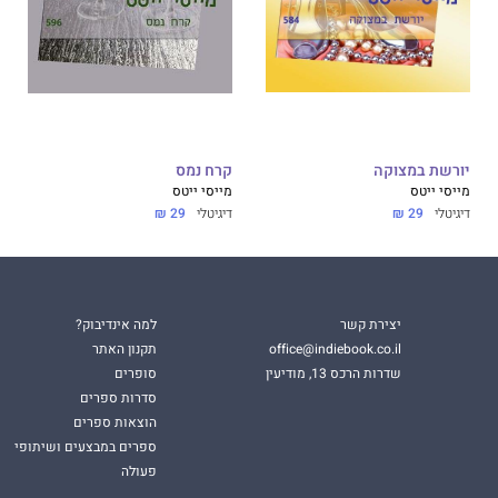
יורשת במצוקה
קרח נמס
מייסי ייטס
מייסי ייטס
דיגיטלי
29 ₪
דיגיטלי
29 ₪
יצירת קשר
למה אינדיבוק?
office@indiebook.co.il
תקנון האתר
שדרות הרכס 13, מודיעין
סופרים
סדרות ספרים
הוצאות ספרים
ספרים במבצעים ושיתופי
פעולה