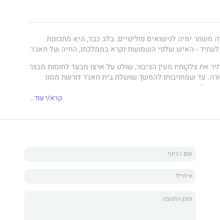
ה משחר ימיה לנישואים פוליטיים. בלב כבד, היא מתכוננת
עתיד - האיש שלפי השמועות נקרא בממלכתו, החיה של חאג'ר.
יר את צלקותיו מעין הציבור, שולט על ארצו מבעד לחומות מבצר
רה. עד שמחויבותו להמשך שושלת בית חאג'ר דורשת ממנו
שה לחצות את הסף.
קרא/י עוד..
ן ל'בריחה ממבט ראשון'. אך מבטה המסרב למצמץ מצית את
וקדת יותר מחול המדבר הלוהט ...