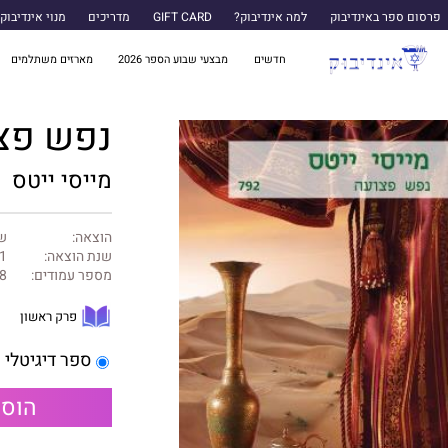
פרסום ספר באינדיבוק
למה אינדיבוק?
GIFT CARD
מדריכים
מנוי אינדיבוק
חדשים
מבצעי שבוע הספר 2026
מארזים משתלמים
נפש פצ
מייסי ייטס
הוצאה:
של
שנת הוצאה:
1
מספר עמודים:
8
פרק ראשון
ספר דיגיטלי
הוספ