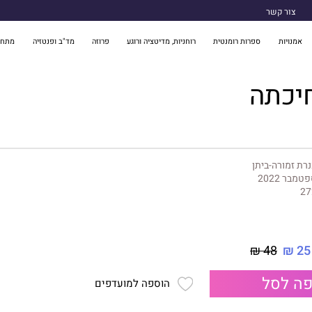
צור קשר
אמנויות
ספרות רומנטית
רוחניות, מדיטציה ורוגע
פרוזה
מד"ב ופנטזיה
מתח 
יכתה
רת זמורה-ביתן
טמבר 2022
27
48 ₪
25 ₪
ה לסל
הוספה למועדפים