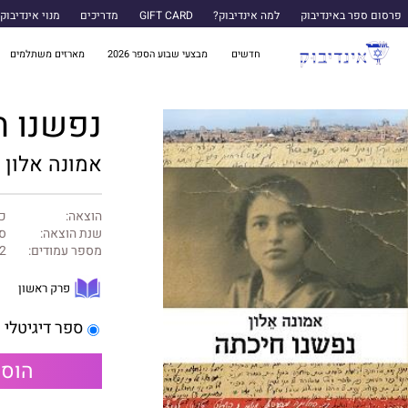
פרסום ספר באינדיבוק
למה אינדיבוק?
GIFT CARD
מדריכים
מנוי אינדיבוק
חדשים
מבצעי שבוע הספר 2026
מארזים משתלמים
נפשנו ח
אמונה אלון
הוצאה:
כנ
שנת הוצאה:
ספ
מספר עמודים:
2
פרק ראשון
ספר דיגיטלי
הוספ