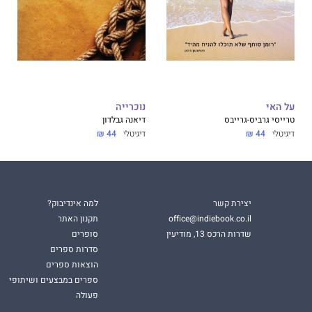
על האי
נוכרייה
טרייסי גרביס-גרייבס
דיאנה גבלדון
דיגיטלי
44 ₪
דיגיטלי
44 ₪
יצירת קשר
למה אינדיבוק?
office@indiebook.co.il
תקנון האתר
שדרות הרכס 13, מודיעין
סופרים
סדרות ספרים
הוצאות ספרים
ספרים במבצעים ושיתופי
פעולה