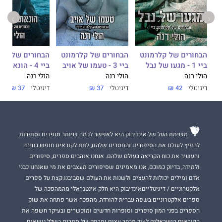
מאת סופרת רבי המכר
הולי רנה
, אשר מביא לסיומו את סיפור
אהבתם העוצמתי של בק וג'וזי.
הספרים הבאים בסדרה יספרו את סיפורם של דמויות המשנה
הנפלאות שהכרנו בדואט הנוכחי.
הבחורים של קלרמונט
הבחורים של קלרמונט
הבחורים של קלר
ביי 1 - מגעו של נבל
ביי 3 - טעמו של אויב
ביי 4 - הונאתו של שטן
סיפור על שנאה יוקדת, על אהבה ראשונה ושורפת.
הולי רנה
הולי רנה
הולי רנה
דיגיטלי
42 ₪
דיגיטלי
37 ₪
דיגיטלי
37 ₪
רשתות חברתיות והשפעתן, בריונות וטוויסטים בעלילה.
סדרת הספרים קלרמונט ביי העפילה לרשימות רבי המכר וכבשה
מיליוני לבבות ברחבי העולם.
משימת העל של אינדיבוק היא לאפשר לכמה שיותר סופרים וסופרות
קבלו אזהרת קריאה!
להפיץ לעולם את הסיפורים והמסרים שלהם, לתת לקוראים חופש בחירה
והעשיר את כוח הקריאה בעולם שלהם. אנחנו אוהבים ספרים, סיפורים
ולמידה, בדיוק כמוכם, אנו מאמינים שסיפורים מעצבים את מי שאנחנו כבני
דבר עורכת האתר:
אדם ומילים יכולות להעצים ולשנות את העולם שסביבנו.קצת על ספרים
אלקטרוניים / דיגיטלייםאינדיבוק היא חלק אינטגראלי מהמהפכה של
להט, כוח ואגו משחקים כולם תפקיד בספר השני בסדרה.
ספרים אלקטרוניים בשפה עברית להורדה, מהפכה אשר פתחה את שוק
דמויות ממכרות ועלילה שהיא רכבת הרים רגשית שלא רוצים לרדת
הספרים בפני המון סופרים וסופרות חדשים ומוכשרים ובעיקר חשפה את
ממנה.
הקוראים הישראלים לעוד מבחר עצום ומרתק של ספרים בשלל נושאים