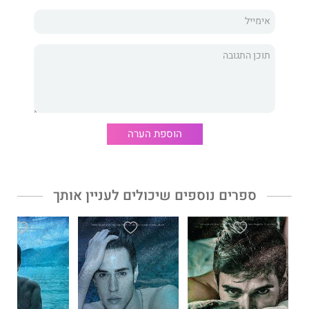
ואז הלכתי לאיבוד בתוכנית שרקמתי והתאהבתי באויבת שלי.
היא הייתה פגועה באופן בלתי ניתן לתיקון וזעמה עליי בגלל המלכודת
שהצבתי לה. מטרתה היחידה הייתה לראות אותי מאבד את כס
המלכות שלי.
הסודות של משפחותינו לא יכלו עוד להישאר קבורים ונשכחים.
הוספת הערה
ידעתי זאת מההתחלה, אך לא הסכמתי שחטאי העבר יקבעו את
עתידנו.
ספרים נוספים שיכולים לעניין אותך
הייתי צריך לעזוב אותה לנפשה ולהניח לה לשנוא אותי.
לא עשיתי זאת.
התכוונתי להילחם עליה, גם אם כל הכוח בידיה עכשיו.
נפילתו של אל
הוא הספר השני ב
סדרת הבחורים של קלרמונט ביי