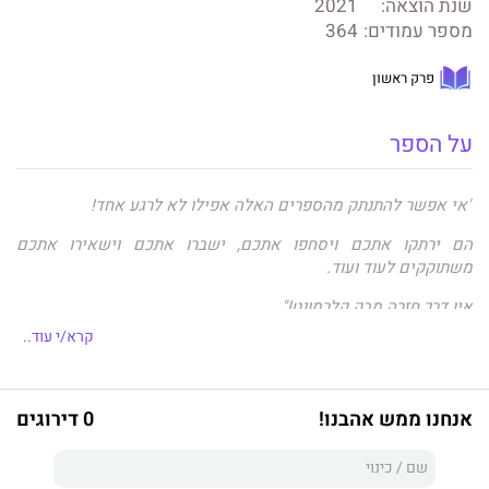
שנת הוצאה:
2021
מספר עמודים:
364
פרק ראשון
על הספר
"אי אפשר להתנתק מהספרים האלה אפילו לא לרגע אחד!
הם ירתקו אתכם ויסחפו אתכם, ישברו אתכם וישאירו אתכם
משתוקקים לעוד ועוד.
אין דרך חזרה מבק קלרמונט!"
קרא/י עוד..
Romantic Rush Book Blog
תמימה. חפה מכל פשע. טהורה. שבורת לב. ג'וזי ווֹס השתייכה
אנחנו ממש אהבנו!
0 דירוגים
למשפחה היחידה ששנאתי יותר מכול - וגרמתי לה לתעב אותי באותה
מידה.