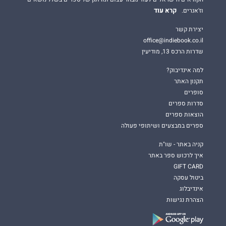
קרא עוד
וז'אנרים.
יצירת קשר
office@indiebook.co.il
שדרות הרכס 13, מודיעין
למה אינדיבוק?
תקנון האתר
סופרים
סדרות ספרים
הוצאות ספרים
ספרים במבצעים ושיתופי פעולה
קניה באתר - שו"ת
איך לרכוש ספר באתר
GIFT CARD
ביטול עסקה
אינדיבלוג
הצהרת נגישות