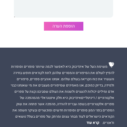
דבר עורכת האתר:
הוספת הערה
הכפר המכושף המתואר כאן הוא מיקרוקוסמוס שמאפשר התבוננות
כנה וחשופה על המתרחש בעולם.
נדרש אומץ ונדרשת פתיחת הלב כדי להסכים להתבונן בו כך ולבחון
אותו מחדש.
משימת העל של אינדיבוק היא לאפשר לכמה שיותר סופרים וסופרות
להפיץ לעולם את הסיפורים והמסרים שלהם, לתת לקוראים חופש בחירה
והעשיר את כוח הקריאה בעולם שלהם. אנחנו אוהבים ספרים, סיפורים
ולמידה, בדיוק כמוכם, אנו מאמינים שסיפורים מעצבים את מי שאנחנו כבני
אדם ומילים יכולות להעצים ולשנות את העולם שסביבנו.קצת על ספרים
אלקטרוניים / דיגיטלייםאינדיבוק היא חלק אינטגראלי מהמהפכה של
ספרים אלקטרוניים בשפה עברית להורדה, מהפכה אשר פתחה את שוק
הספרים בפני המון סופרים וסופרות חדשים ומוכשרים ובעיקר חשפה את
הקוראים הישראלים לעוד מבחר עצום ומרתק של ספרים בשלל נושאים
קרא עוד
וז'אנרים.