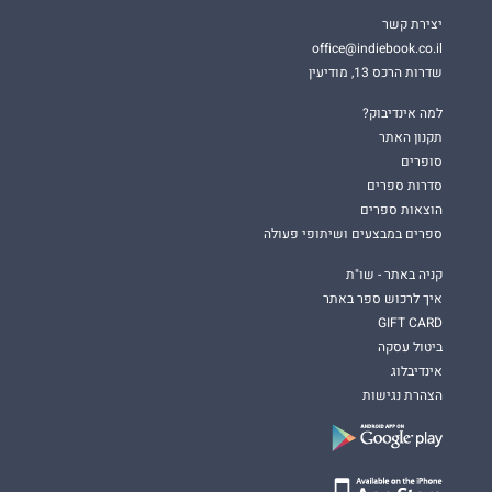
יצירת קשר
office@indiebook.co.il
שדרות הרכס 13, מודיעין
למה אינדיבוק?
תקנון האתר
סופרים
סדרות ספרים
הוצאות ספרים
ספרים במבצעים ושיתופי פעולה
קניה באתר - שו"ת
איך לרכוש ספר באתר
GIFT CARD
ביטול עסקה
אינדיבלוג
הצהרת נגישות