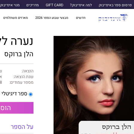
פרסום ספר באינדיבוק
למה אינדיבוק?
GIFT CARD
מדריכים
מנוי אינדיבוק
חדשים
מבצעי שבוע הספר 2026
מארזים משתלמים
נערה לל
הלן ברוקס
הוצאה:
של
שנת הוצאה:
או
מספר עמודים:
8
ספר דיגיטלי
הוספ
על הספר