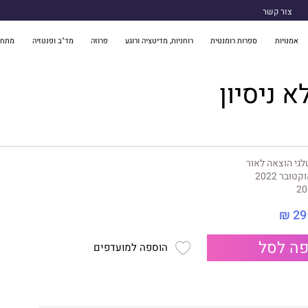
צור קשר
אמנויות
ספרות רומנטית
רוחניות, מדיטציה ורוגע
פרוזה
מד"ב ופנטזיה
מתח 
א ניסיון
גי הוצאה לאור
קטובר 2022
20
29 ₪
ה לסל
הוספה למועדפים