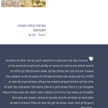
תמימה ובלתי מנוסה
הלן ברוקס
דיגיטלי
29 ₪
משימת העל של אינדיבוק היא לאפשר לכמה שיותר סופרים וסופרות
להפיץ לעולם את הסיפורים והמסרים שלהם, לתת לקוראים חופש בחירה
והעשיר את כוח הקריאה בעולם שלהם. אנחנו אוהבים ספרים, סיפורים
ולמידה, בדיוק כמוכם, אנו מאמינים שסיפורים מעצבים את מי שאנחנו כבני
אדם ומילים יכולות להעצים ולשנות את העולם שסביבנו.קצת על ספרים
אלקטרוניים / דיגיטלייםאינדיבוק היא חלק אינטגראלי מהמהפכה של ספרים
אלקטרוניים בשפה עברית להורדה, מהפכה אשר פתחה את שוק הספרים בפני
המון סופרים וסופרות חדשים ומוכשרים ובעיקר חשפה את הקוראים
הישראלים לעוד מבחר עצום ומרתק של ספרים בשלל נושאים וז'אנרים.