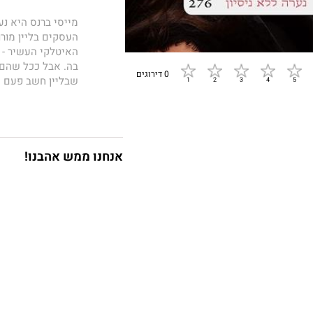
מייסי ברנס היא נע
העסקים בליין מור
האיטלקי העשיר - 
בה. אבל ככל שהם מ
0 דירוגים
שבליין חשב פעם ש
רוצה במייסי, הרי 
אנחנו ממש אהבנו!