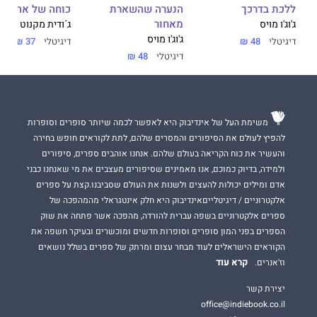
הנערה שהשארת
ללכת בדרכך
כוחה של אהבה
מאחור
ג'וג'ו מויס
ג´ודית מקנוט
ג'וג'ו מויס
דיגיטלי
48 ₪
דיגיטלי
37 ₪
דיגיטלי
48 ₪
משימת העל של אינדיבוק היא לאפשר לכמה שיותר סופרים וסופרות
להפיץ לעולם את הסיפורים והמסרים שלהם, לתת לקוראים חופש בחירה
והעשיר את כוח הקריאה בעולם שלהם. אנחנו אוהבים ספרים, סיפורים
ולמידה, בדיוק כמוכם, אנו מאמינים שסיפורים מעצבים את מי שאנחנו כבני
אדם ומילים יכולות להעצים ולשנות את העולם שסביבנו.קצת על ספרים
אלקטרוניים / דיגיטלייםאינדיבוק היא חלק אינטגראלי מהמהפכה של
ספרים אלקטרוניים בשפה עברית להורדה, מהפכה אשר פתחה את שוק
הספרים בפני המון סופרים וסופרות חדשים ומוכשרים ובעיקר חשפה את
הקוראים הישראלים לעוד מבחר עצום ומרתק של ספרים בשלל נושאים
קרא עוד
וז'אנרים.
יצירת קשר
office@indiebook.co.il