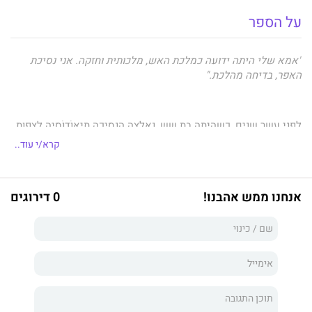
על הספר
"אמא שלי היתה ידועה כמלכת האש, מלכותית וחזקה. אני נסיכת
האפר, בדיחה מהלכת."
לפני עשר שנים, כשהיתה בת שש, נאלצה הנסיכה תֵיאוֹדוֹסִיָה לצפות
באמה המלכה מוצאת להורג על ידי הקָאלוֹוַקְסִיאָנִים, שכבשו את
קרא/י עוד..
ארצה אַסְטְרֵיאָה.
אנחנו ממש אהבנו!
0 דירוגים
שמה של הנסיכה שונה אז לליידי ת'ורה, והיא הוכרחה להישאר לחיות
בארמון שנגזל ממשפחתה כחלק מחצרו של הקייזר הרצחני. עכשיו,
בגיל שבע–עשרה, תיאודוסיה–ת'ורה חיה חיי פאר בארמון, לבושה
בשמלות מפוארות, חברתה הטובה ביותר היא בתו של האדם שרצח את
אמה, אבל לראשה היא נאלצת לחבוש כתר של אפר, ובכל פעם שבני
עמה מנסים למרוד בחיי העבדות שכפו עליהם הכובשים היא סופגת
עונשים נוראיים לעיני כול - למען יראו וייראו.