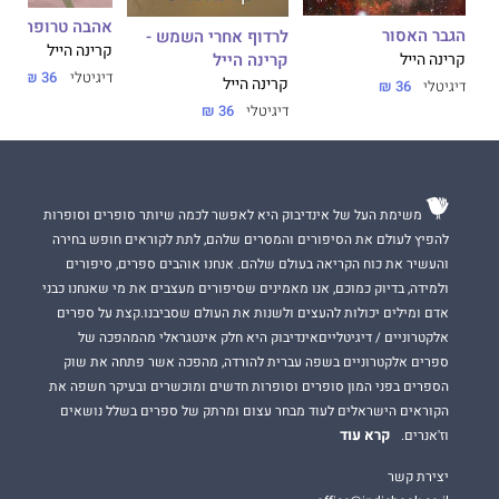
לא ציפיתי שכל חיי יתהפכו.
אהבה טרופה
הגבר האסור
לרדוף אחרי השמש -
קרינה הייל
כשמגיעים משני עולמות מנוגדים, האם הלבבות יכולים להיפגש
קרינה הייל
קרינה הייל
בנקודה כלשהי באמצע?
דיגיטלי
36 ₪
קרינה הייל
דיגיטלי
36 ₪
דיגיטלי
36 ₪
או שמא רק באגדות הגיבורים חיים באושר ועושר עד עצם היום הזה?
***
משימת העל של אינדיבוק היא לאפשר לכמה שיותר סופרים וסופרות
נסיך שוודי
הוא רומן רומנטי קסום, שובה לב ומשעשע. מיקס שנרקם
להפיץ לעולם את הסיפורים והמסרים שלהם, לתת לקוראים חופש בחירה
מפרי דמיונה של המחברת ומחלקים מחייהם של בני מלוכה אמיתיים.
והעשיר את כוח הקריאה בעולם שלהם. אנחנו אוהבים ספרים, סיפורים
תענוג צרוף של עומק, תבונה ובריחה מהמציאות.
ולמידה, בדיוק כמוכם, אנו מאמינים שסיפורים מעצבים את מי שאנחנו כבני
אדם ומילים יכולות להעצים ולשנות את העולם שסביבנו.קצת על ספרים
קרינה הייל
כתבה למעלה מ־30 ספרים ומרביתם התברגו ברשימות
אלקטרוניים / דיגיטלייםאינדיבוק היא חלק אינטגראלי מהמהפכה של
המובילות של הניו יורק טיימס, הוול סטריט ג'ורנל והיו־אס־איי טודיי.
ספרים אלקטרוניים בשפה עברית להורדה, מהפכה אשר פתחה את שוק
עד כה תורגמו לעברית ספריה: לרדוף אחרי השמש, הגבר האסור
הספרים בפני המון סופרים וסופרות חדשים ומוכשרים ובעיקר חשפה את
ואהבה טרופה.
הקוראים הישראלים לעוד מבחר עצום ומרתק של ספרים בשלל נושאים
קרא עוד
וז'אנרים.
יצירת קשר