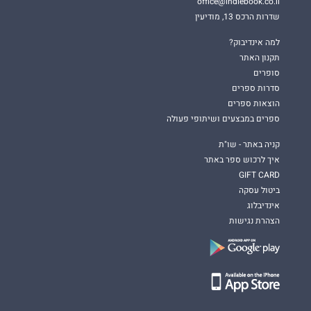
office@indiebook.co.il
שדרות הרכס 13, מודיעין
למה אינדיבוק?
תקנון האתר
סופרים
סדרות ספרים
הוצאות ספרים
ספרים במבצעים ושיתופי פעולה
קניה באתר - שו"ת
איך לרכוש ספר באתר
GIFT CARD
ביטול עסקה
אינדיבלוג
הצהרת נגישות