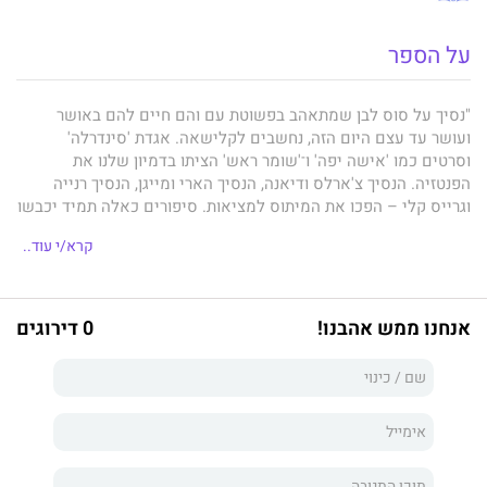
על הספר
"נסיך על סוס לבן שמתאהב בפשוטת עם והם חיים להם באושר
ועושר עד עצם היום הזה, נחשבים לקלישאה. אגדת 'סינדרלה'
וסרטים כמו 'אישה יפה' ו־'שומר ראש' הציתו בדמיון שלנו את
הפנטזיה. הנסיך צ'ארלס ודיאנה, הנסיך הארי ומייגן, הנסיך רנייה
וגרייס קלי – הפכו את המיתוס למציאות. סיפורים כאלה תמיד יכבשו
את ליבנו ויעלו בו תקווה וחיוך."
קרא/י עוד..
ענבל אלמוזנינו – סופרת ומו"לית ספרות שנוגעת.
אנחנו ממש אהבנו!
0 דירוגים
***
אף פעם לא האמנתי באגדות.
אף פעם לא חיכיתי לנסיך על הסוס הלבן.
בתור מי שגדלה בבית עני בעיירה קטנה ונידחת בקליפורניה, כבת