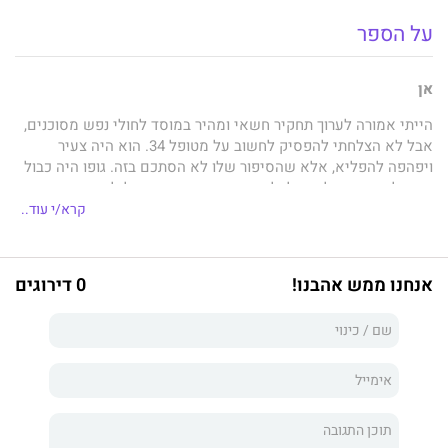
על הספר
אן
הייתי אמורה לערוך תחקיר חשאי ומהיר במוסד לחולי נפש מסוכנים,
אבל לא הצלחתי להפסיק לחשוב על מטופל 34. הוא היה צעיר
ויפהפה להפליא, אלא שהסיפור שלו לא הסתכם בזה. גופו היה כבול
בכוח למיטה ובגיליון שלו לא הופיעו שם או עבר פלילי.
קרא/י עוד..
מה האנשים האלה מסתירים?
כעיתונאית, האינסטינקטים שלי זעקו לשמיים.
אנחנו ממש אהבנו!
0 דירוגים
אנשי הצוות חשבו שהוא מסומם עד כדי כך שראשו מרוקן מכל
מחשבה, אבל תפסתי אותו מביט בי כשאיש לא הסתכל. הקשר בינינו
בעבע כשנכנסתי לחדר, וכשעינינו נפגשו – ידעתי שהוא רואה אותי
כפי שאף אחד אחר לא ראה.
הייתי אמורה לפעול לפי הוראות העורך שלי – גם לי היו סודות – אבל
כל מה שקשור במטופל 34 היה מחשיד בעיניי. איך יכולתי שלא
לחקור?