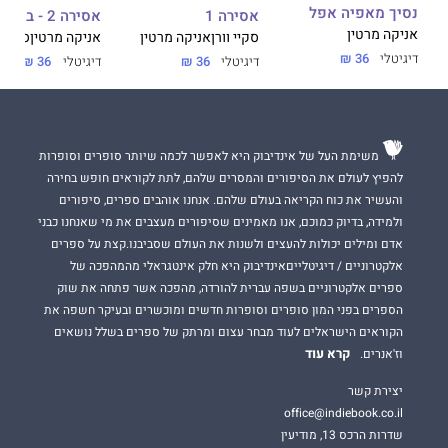
נסיך מאפיה אפל
אסירה 1
אסירה 2 - בת ערובה
אניקה מרטין
סקיי וורן
אניקה מרטין
אניקה מרטין
סקיי ו
דיגיטלי
36 ₪
דיגיטלי
36 ₪
דיגיטלי
36 ₪
משימת העל של אינדיבוק היא לאפשר לכמה שיותר סופרים וסופרות
להפיץ לעולם את הסיפורים והמסרים שלהם, לתת לקוראים חופש בחירה
והעשיר את כוח הקריאה בעולם שלהם. אנחנו אוהבים ספרים, סיפורים
ולמידה, בדיוק כמוכם, אנו מאמינים שסיפורים מעצבים את מי שאנחנו כבני
אדם ומילים יכולות להעצים ולשנות את העולם שסביבנו.קצת על ספרים
אלקטרוניים / דיגיטלייםאינדיבוק היא חלק אינטגראלי מהמהפכה של
ספרים אלקטרוניים בשפה עברית להורדה, מהפכה אשר פתחה את שוק
הספרים בפני המון סופרים וסופרות חדשים ומוכשרים ובעיקר חשפה את
הקוראים הישראלים לעוד מבחר עצום ומרתק של ספרים בשלל נושאים
קרא עוד
וז'אנרים.
יצירת קשר
office@indiebook.co.il
שדרות הרכס 13, מודיעין