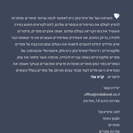
משימת העל של אינדיבוק היא לאפשר לכמה שיותר סופרים וסופרות
להפיץ לעולם את הסיפורים והמסרים שלהם, לתת לקוראים חופש בחירה
והעשיר את כוח הקריאה בעולם שלהם. אנחנו אוהבים ספרים, סיפורים
ולמידה, בדיוק כמוכם, אנו מאמינים שסיפורים מעצבים את מי שאנחנו כבני
אדם ומילים יכולות להעצים ולשנות את העולם שסביבנו.קצת על ספרים
אלקטרוניים / דיגיטלייםאינדיבוק היא חלק אינטגראלי מהמהפכה של
ספרים אלקטרוניים בשפה עברית להורדה, מהפכה אשר פתחה את שוק
הספרים בפני המון סופרים וסופרות חדשים ומוכשרים ובעיקר חשפה את
הקוראים הישראלים לעוד מבחר עצום ומרתק של ספרים בשלל נושאים
קרא עוד
וז'אנרים.
יצירת קשר
office@indiebook.co.il
שדרות הרכס 13, מודיעין
למה אינדיבוק?
תקנון האתר
סופרים
סדרות ספרים