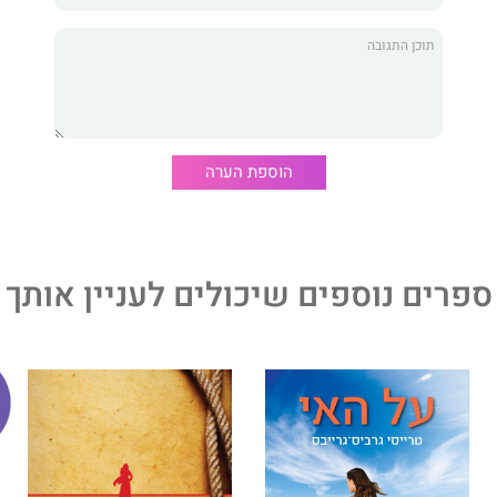
עזר בגדולתם הצבאית של הנאצים, והישראלים שנכנסו
של מדענים גרמנים במצרים ואף גייסו את אוטו סקורצני, "אלוף
 – כולם יצאו בשן ועין מהשותפות המפוקפקת. בסופו של דבר,
שתות הנאציות התפוגגו, התברר שהסובייטים היו המרוויחים
ר
בירושלים ומרצה בחוגים להיסטוריה וללימודי אסיה
ת. בין ספריו, שתורגמו לשפות רבות:
הוספת הערה
ת הגרמנית להיטלר (הוצאת ידיעות אחרונות) ובוגדים למען
הפטריוטים של יפן (הוצאת אוניברסיטת תל אביב).
ספרים נוספים שיכולים לעניין אותך