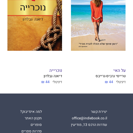
על האי
נוכרייה
טרייסי גרביס-גרייבס
דיאנה גבלדון
דיגיטלי
44 ₪
דיגיטלי
44 ₪
יצירת קשר
למה אינדיבוק?
office@indiebook.co.il
תקנון האתר
שדרות הרכס 13, מודיעין
סופרים
סדרות ספרים