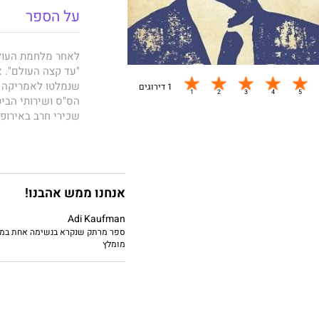
על הספר
לאחר מלחמת העולם
"עד קצה העולם". 
שנמלטו לאמריקה הד
1 דירוגים
הס"ס ושירותי הבי
שכירי חרב באירופה
המלחמה הקרה. ממס
בדמשק ובקהיר, הם 
מופלג ולפעמים גם
בריטניה, צרפת, גר
שונות ו־כן, אפיל
אנחנו ממש אהבנו!
המלחמה הקרה.
Adi Kaufman
בספרו החדש והמר
ספר מרתק שנקרא בנשימה אחת במה
מומלץ
מארכיונים של שירו
שכירי החרב הנאצי
שכירי חרב ונגררו 
תנועות גרילה נאצי
ותיקי גסטפו, הצרפ