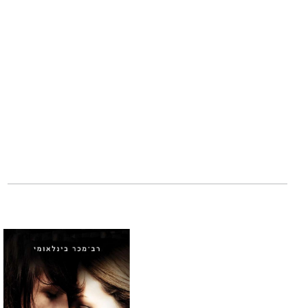
הערבים שחלמו להי
לפאניקה מנוכחותם 
הקומנדו" של היטלר
כשהתפזר העשן והר
היחידים.
פרופ' דני אורבך ג
באוניברסיטה העברי
ואלקירי – ההתנגדו
המולדת - המורדים 