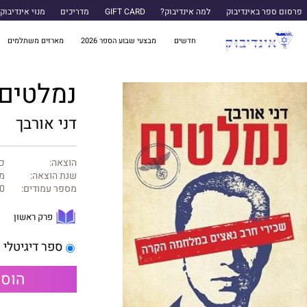
פרסום ספר באינדיבוק
למה אינדיבוק?
GIFT CARD
מדריכים
מנוי אינדיבוק
חדשים
מבצעי שבוע הספר 2026
מארזים משתלמים
נמלטים
דני אורבך
הוצאה:
כנ
שנת הוצאה:
מאי
מספר עמודים:
0
פרק ראשון
ספר דיגיטלי
הוספ