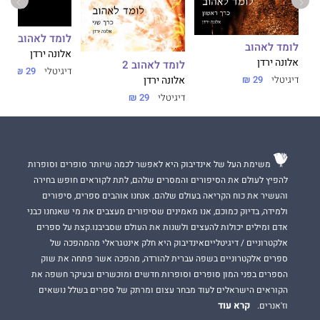
לומד לאהוב 3
לומד לאהוב
אלונה ירדן
אלונה ירדן
לומד לאהוב 2
דיגיטלי
29 ₪
דיגיטלי
29 ₪
אלונה ירדן
דיגיטלי
29 ₪
משימת העל של אינדיבוק היא לאפשר לכמה שיותר סופרים וסופרות
להפיץ לעולם את הסיפורים והמסרים שלהם, לתת לקוראים חופש בחירה
והעשיר את כוח הקריאה בעולם שלהם. אנחנו אוהבים ספרים, סיפורים
ולמידה, בדיוק כמוכם, אנו מאמינים שסיפורים מעצבים את מי שאנחנו כבני
אדם ומילים יכולות להעצים ולשנות את העולם שסביבנו.קצת על ספרים
אלקטרוניים / דיגיטלייםאינדיבוק היא חלק אינטגראלי מהמהפכה של
ספרים אלקטרוניים בשפה עברית להורדה, מהפכה אשר פתחה את שוק
הספרים בפני המון סופרים וסופרות חדשים ומוכשרים ובעיקר חשפה את
הקוראים הישראלים לעוד מבחר עצום ומרתק של ספרים בשלל נושאים
קרא עוד
וז'אנרים.