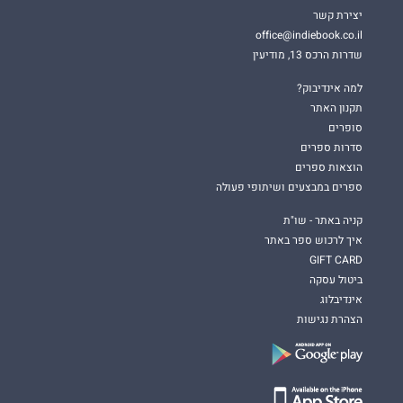
יצירת קשר
office@indiebook.co.il
שדרות הרכס 13, מודיעין
למה אינדיבוק?
תקנון האתר
סופרים
סדרות ספרים
הוצאות ספרים
ספרים במבצעים ושיתופי פעולה
קניה באתר - שו"ת
איך לרכוש ספר באתר
GIFT CARD
ביטול עסקה
אינדיבלוג
הצהרת נגישות