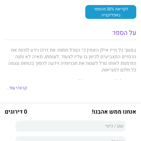
לקריאת 30% מהספר
באפליקציה
על הספר
במשך כל חייו אילן האמין כי הגורל מתווה את דרכו וידע לזהות את
הרמזים המצביעים לכיוון בו עליו לצעוד. לעומתו, מאיה לא נתנה
הזדמנות לאותו גורל לשנות את תכניותיה וידעה להפוך בכוחות עצמה
כל חלום למציאות.
כשמסלול חייהם מתנגש, כללי המשחק משתנים והם יוצאים יחדיו
למסע של גילויים מטלטלים.
קרא/י עוד..
נכתב בכוכבים
הוא רומן רומנטי, מצחיק וסוחף המעמיד את הקוראים
אנחנו ממש אהבנו!
0 דירוגים
בפני השאלה האם אכן סיפור חיינו כתוב בכוכבים, או שמא הוא
תוצאה של בחירות מושכלות המשפיעות על דרכנו.
זהו ספרה התשיעי של
אלונה ירדן
.